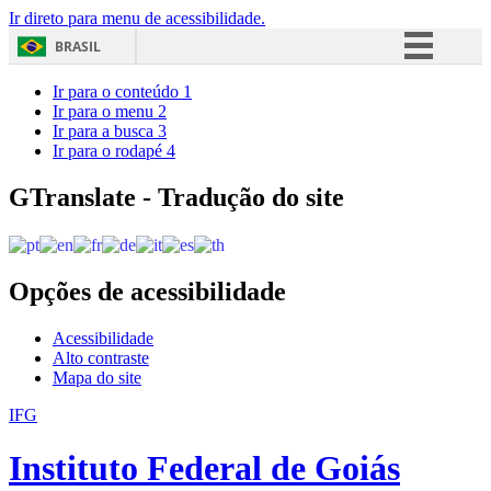
Ir direto para menu de acessibilidade.
BRASIL
Simplifique!
Ir para o conteúdo
1
Ir para o menu
2
Comunica BR
Ir para a busca
3
Ir para o rodapé
4
Participe
Acesso à informação
GTranslate - Tradução do site
Legislação
Canais
Opções de acessibilidade
Acessibilidade
Alto contraste
Mapa do site
IFG
Instituto Federal de Goiás