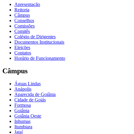
Apresentação
Reitoria
Câmpus
Conselhos
Comissões
Comitês
Colégio de Dirigentes
Documentos Institucionais
Eleições
Contatos
Horário de Funcionamento
Câmpus
Águas Lindas
Anápolis
Aparecida de Goiânia
Cidade de Goiás
Formosa
Goiânia
Goiânia Oeste
Inhumas
Itumbiara
Jataí