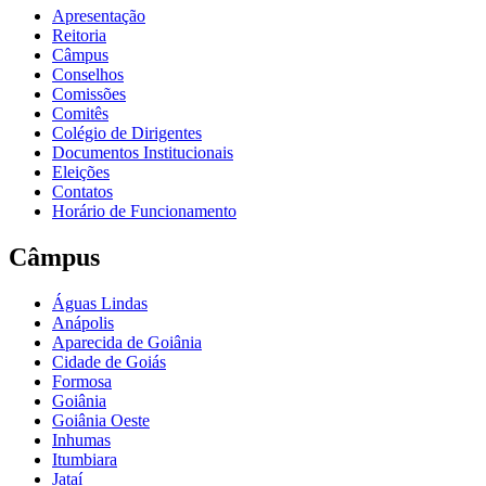
Apresentação
Reitoria
Câmpus
Conselhos
Comissões
Comitês
Colégio de Dirigentes
Documentos Institucionais
Eleições
Contatos
Horário de Funcionamento
Câmpus
Águas Lindas
Anápolis
Aparecida de Goiânia
Cidade de Goiás
Formosa
Goiânia
Goiânia Oeste
Inhumas
Itumbiara
Jataí