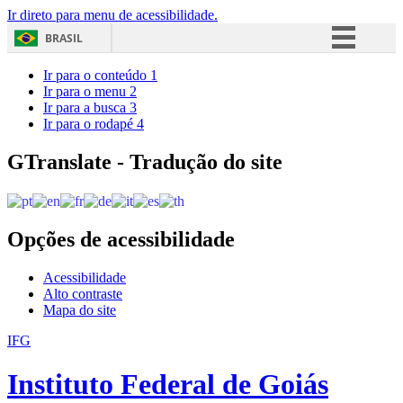
Ir direto para menu de acessibilidade.
BRASIL
Simplifique!
Ir para o conteúdo
1
Ir para o menu
2
Comunica BR
Ir para a busca
3
Ir para o rodapé
4
Participe
Acesso à informação
GTranslate - Tradução do site
Legislação
Canais
Opções de acessibilidade
Acessibilidade
Alto contraste
Mapa do site
IFG
Instituto Federal de Goiás