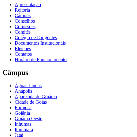
Apresentação
Reitoria
Câmpus
Conselhos
Comissões
Comitês
Colégio de Dirigentes
Documentos Institucionais
Eleições
Contatos
Horário de Funcionamento
Câmpus
Águas Lindas
Anápolis
Aparecida de Goiânia
Cidade de Goiás
Formosa
Goiânia
Goiânia Oeste
Inhumas
Itumbiara
Jataí