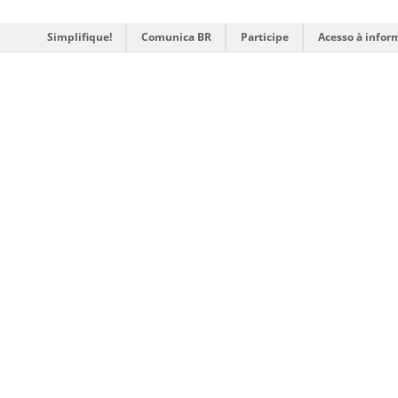
Simplifique!
Comunica BR
Participe
Acesso à infor