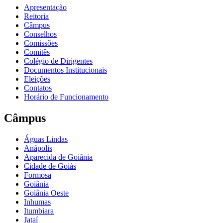
Apresentação
Reitoria
Câmpus
Conselhos
Comissões
Comitês
Colégio de Dirigentes
Documentos Institucionais
Eleições
Contatos
Horário de Funcionamento
Câmpus
Águas Lindas
Anápolis
Aparecida de Goiânia
Cidade de Goiás
Formosa
Goiânia
Goiânia Oeste
Inhumas
Itumbiara
Jataí