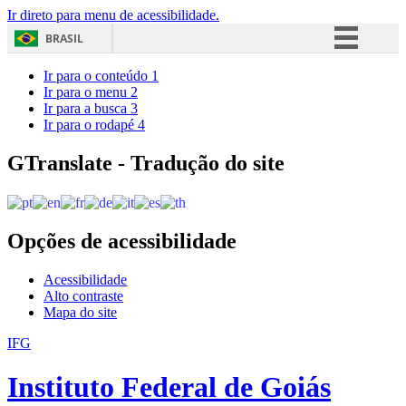
Ir direto para menu de acessibilidade.
BRASIL
Simplifique!
Ir para o conteúdo
1
Ir para o menu
2
Comunica BR
Ir para a busca
3
Ir para o rodapé
4
Participe
Acesso à informação
GTranslate - Tradução do site
Legislação
Canais
Opções de acessibilidade
Acessibilidade
Alto contraste
Mapa do site
IFG
Instituto Federal de Goiás