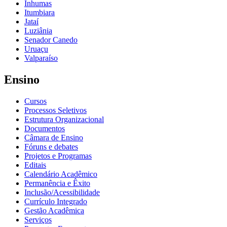
Inhumas
Itumbiara
Jataí
Luziânia
Senador Canedo
Uruaçu
Valparaíso
Ensino
Cursos
Processos Seletivos
Estrutura Organizacional
Documentos
Câmara de Ensino
Fóruns e debates
Projetos e Programas
Editais
Calendário Acadêmico
Permanência e Êxito
Inclusão/Acessibilidade
Currículo Integrado
Gestão Acadêmica
Serviços