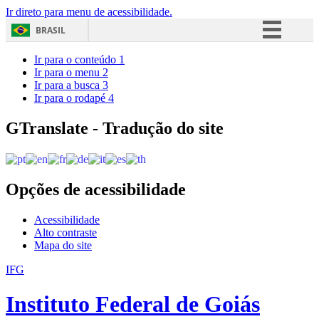
Ir direto para menu de acessibilidade.
BRASIL
Simplifique!
Ir para o conteúdo
1
Ir para o menu
2
Comunica BR
Ir para a busca
3
Ir para o rodapé
4
Participe
Acesso à informação
GTranslate - Tradução do site
Legislação
Canais
Opções de acessibilidade
Acessibilidade
Alto contraste
Mapa do site
IFG
Instituto Federal de Goiás