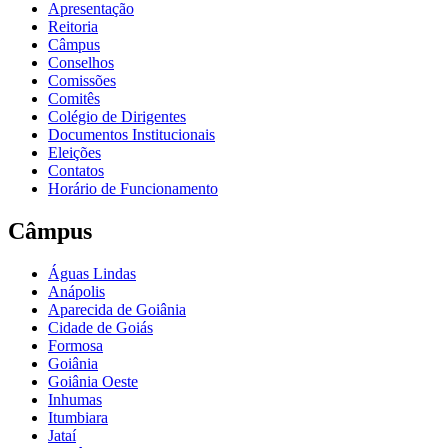
Apresentação
Reitoria
Câmpus
Conselhos
Comissões
Comitês
Colégio de Dirigentes
Documentos Institucionais
Eleições
Contatos
Horário de Funcionamento
Câmpus
Águas Lindas
Anápolis
Aparecida de Goiânia
Cidade de Goiás
Formosa
Goiânia
Goiânia Oeste
Inhumas
Itumbiara
Jataí