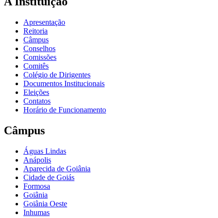
A Instituição
Apresentação
Reitoria
Câmpus
Conselhos
Comissões
Comitês
Colégio de Dirigentes
Documentos Institucionais
Eleições
Contatos
Horário de Funcionamento
Câmpus
Águas Lindas
Anápolis
Aparecida de Goiânia
Cidade de Goiás
Formosa
Goiânia
Goiânia Oeste
Inhumas