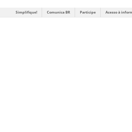
Simplifique!
Comunica BR
Participe
Acesso à infor