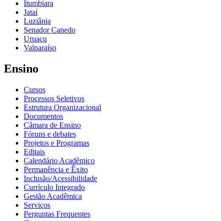
Itumbiara
Jataí
Luziânia
Senador Canedo
Uruaçu
Valparaíso
Ensino
Cursos
Processos Seletivos
Estrutura Organizacional
Documentos
Câmara de Ensino
Fóruns e debates
Projetos e Programas
Editais
Calendário Acadêmico
Permanência e Êxito
Inclusão/Acessibilidade
Currículo Integrado
Gestão Acadêmica
Serviços
Perguntas Frequentes