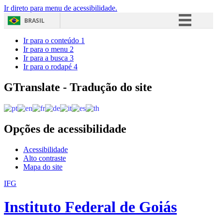
Ir direto para menu de acessibilidade.
BRASIL
Simplifique!
Ir para o conteúdo
1
Ir para o menu
2
Comunica BR
Ir para a busca
3
Ir para o rodapé
4
Participe
Acesso à informação
GTranslate - Tradução do site
Legislação
Canais
Opções de acessibilidade
Acessibilidade
Alto contraste
Mapa do site
IFG
Instituto Federal de Goiás