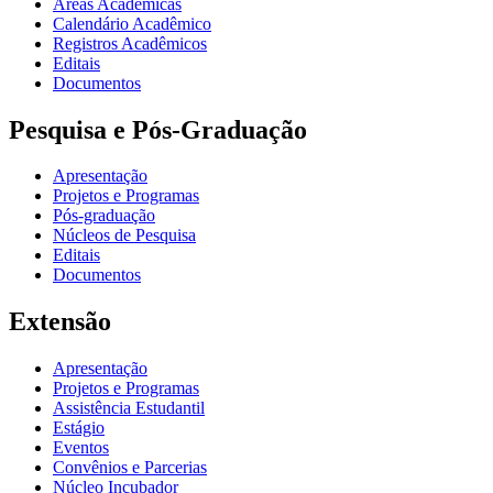
Áreas Acadêmicas
Calendário Acadêmico
Registros Acadêmicos
Editais
Documentos
Pesquisa e Pós-Graduação
Apresentação
Projetos e Programas
Pós-graduação
Núcleos de Pesquisa
Editais
Documentos
Extensão
Apresentação
Projetos e Programas
Assistência Estudantil
Estágio
Eventos
Convênios e Parcerias
Núcleo Incubador