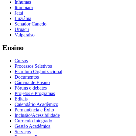
Inhumas
Itumbiara
Jataí
Luziânia
Senador Canedo
Uruaçu
Valparaíso
Ensino
Cursos
Processos Seletivos
Estrutura Organizacional
Documentos
Câmara de Ensino
Fóruns e debates
Projetos e Programas
Editais
Calendário Acadêmico
Permanência e Êxito
Inclusão/Acessibilidade
Currículo Integrado
Gestão Acadêmica
Serviços