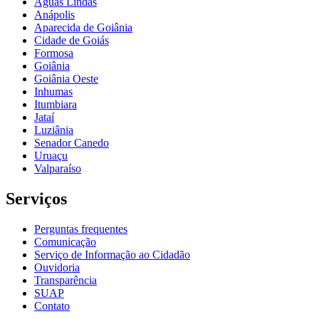
Águas Lindas
Anápolis
Aparecida de Goiânia
Cidade de Goiás
Formosa
Goiânia
Goiânia Oeste
Inhumas
Itumbiara
Jataí
Luziânia
Senador Canedo
Uruaçu
Valparaíso
Serviços
Perguntas frequentes
Comunicação
Serviço de Informação ao Cidadão
Ouvidoria
Transparência
SUAP
Contato