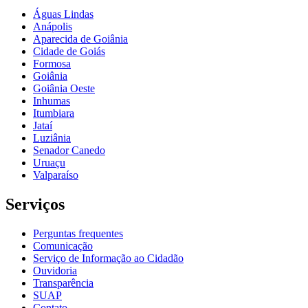
Águas Lindas
Anápolis
Aparecida de Goiânia
Cidade de Goiás
Formosa
Goiânia
Goiânia Oeste
Inhumas
Itumbiara
Jataí
Luziânia
Senador Canedo
Uruaçu
Valparaíso
Serviços
Perguntas frequentes
Comunicação
Serviço de Informação ao Cidadão
Ouvidoria
Transparência
SUAP
Contato