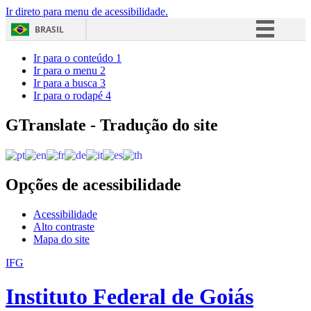
Ir direto para menu de acessibilidade.
BRASIL
Simplifique!
Ir para o conteúdo
1
Ir para o menu
2
Comunica BR
Ir para a busca
3
Ir para o rodapé
4
Participe
Acesso à informação
GTranslate - Tradução do site
Legislação
Canais
Opções de acessibilidade
Acessibilidade
Alto contraste
Mapa do site
IFG
Instituto Federal de Goiás