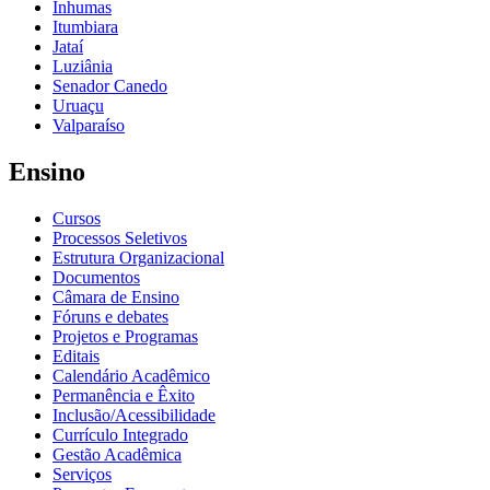
Inhumas
Itumbiara
Jataí
Luziânia
Senador Canedo
Uruaçu
Valparaíso
Ensino
Cursos
Processos Seletivos
Estrutura Organizacional
Documentos
Câmara de Ensino
Fóruns e debates
Projetos e Programas
Editais
Calendário Acadêmico
Permanência e Êxito
Inclusão/Acessibilidade
Currículo Integrado
Gestão Acadêmica
Serviços