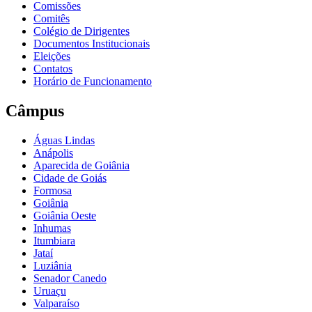
Comissões
Comitês
Colégio de Dirigentes
Documentos Institucionais
Eleições
Contatos
Horário de Funcionamento
Câmpus
Águas Lindas
Anápolis
Aparecida de Goiânia
Cidade de Goiás
Formosa
Goiânia
Goiânia Oeste
Inhumas
Itumbiara
Jataí
Luziânia
Senador Canedo
Uruaçu
Valparaíso