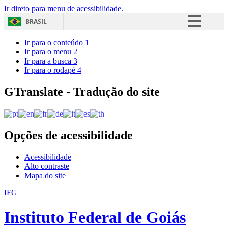
Ir direto para menu de acessibilidade.
BRASIL
Simplifique!
Ir para o conteúdo
1
Ir para o menu
2
Comunica BR
Ir para a busca
3
Ir para o rodapé
4
Participe
Acesso à informação
GTranslate - Tradução do site
Legislação
Canais
Opções de acessibilidade
Acessibilidade
Alto contraste
Mapa do site
IFG
Instituto Federal de Goiás