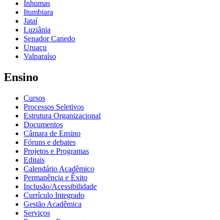
Inhumas
Itumbiara
Jataí
Luziânia
Senador Canedo
Uruaçu
Valparaíso
Ensino
Cursos
Processos Seletivos
Estrutura Organizacional
Documentos
Câmara de Ensino
Fóruns e debates
Projetos e Programas
Editais
Calendário Acadêmico
Permanência e Êxito
Inclusão/Acessibilidade
Currículo Integrado
Gestão Acadêmica
Serviços