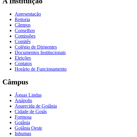
A Instituição
Apresentação
Reitoria
Câmpus
Conselhos
Comissões
Comitês
Colégio de Dirigentes
Documentos Institucionais
Eleições
Contatos
Horário de Funcionamento
Câmpus
Águas Lindas
Anápolis
Aparecida de Goiânia
Cidade de Goiás
Formosa
Goiânia
Goiânia Oeste
Inhumas