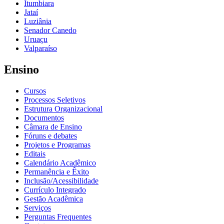
Itumbiara
Jataí
Luziânia
Senador Canedo
Uruaçu
Valparaíso
Ensino
Cursos
Processos Seletivos
Estrutura Organizacional
Documentos
Câmara de Ensino
Fóruns e debates
Projetos e Programas
Editais
Calendário Acadêmico
Permanência e Êxito
Inclusão/Acessibilidade
Currículo Integrado
Gestão Acadêmica
Serviços
Perguntas Frequentes