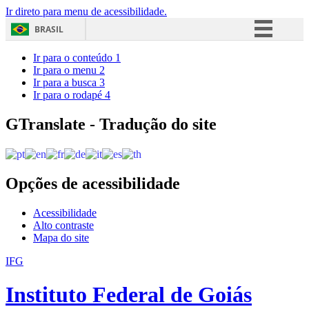
Ir direto para menu de acessibilidade.
BRASIL
Simplifique!
Ir para o conteúdo
1
Ir para o menu
2
Comunica BR
Ir para a busca
3
Ir para o rodapé
4
Participe
Acesso à informação
GTranslate - Tradução do site
Legislação
Canais
Opções de acessibilidade
Acessibilidade
Alto contraste
Mapa do site
IFG
Instituto Federal de Goiás