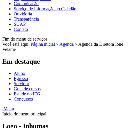
Comunicação
Serviço de Informação ao Cidadão
Ouvidoria
Transparência
SUAP
Contato
Fim do menu de serviços
Você está aqui:
Página inicial
>
Agenda
>
Agenda da Diretora Ione
Velame
Em destaque
Aluno
Egresso
Servidor
Guia de cursos
Estude no IFG
Concursos
Menu
Início do menu principal
Logo - Inhumas