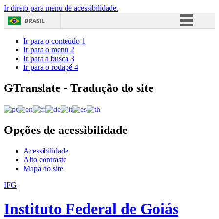
Ir direto para menu de acessibilidade.
BRASIL
Simplifique!
Ir para o conteúdo
1
Ir para o menu
2
Comunica BR
Ir para a busca
3
Ir para o rodapé
4
Participe
Acesso à informação
GTranslate - Tradução do site
Legislação
Canais
Opções de acessibilidade
Acessibilidade
Alto contraste
Mapa do site
IFG
Instituto Federal de Goiás