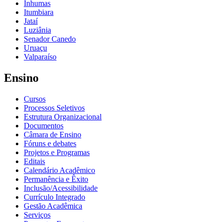
Inhumas
Itumbiara
Jataí
Luziânia
Senador Canedo
Uruaçu
Valparaíso
Ensino
Cursos
Processos Seletivos
Estrutura Organizacional
Documentos
Câmara de Ensino
Fóruns e debates
Projetos e Programas
Editais
Calendário Acadêmico
Permanência e Êxito
Inclusão/Acessibilidade
Currículo Integrado
Gestão Acadêmica
Serviços