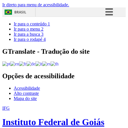
Ir direto para menu de acessibilidade.
BRASIL
Simplifique!
Ir para o conteúdo
1
Ir para o menu
2
Comunica BR
Ir para a busca
3
Ir para o rodapé
4
Participe
Acesso à informação
GTranslate - Tradução do site
Legislação
Canais
Opções de acessibilidade
Acessibilidade
Alto contraste
Mapa do site
IFG
Instituto Federal de Goiás