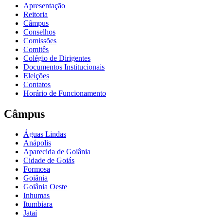
Apresentação
Reitoria
Câmpus
Conselhos
Comissões
Comitês
Colégio de Dirigentes
Documentos Institucionais
Eleições
Contatos
Horário de Funcionamento
Câmpus
Águas Lindas
Anápolis
Aparecida de Goiânia
Cidade de Goiás
Formosa
Goiânia
Goiânia Oeste
Inhumas
Itumbiara
Jataí