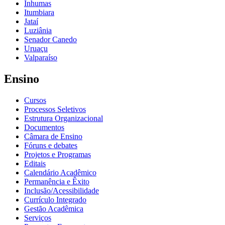
Inhumas
Itumbiara
Jataí
Luziânia
Senador Canedo
Uruaçu
Valparaíso
Ensino
Cursos
Processos Seletivos
Estrutura Organizacional
Documentos
Câmara de Ensino
Fóruns e debates
Projetos e Programas
Editais
Calendário Acadêmico
Permanência e Êxito
Inclusão/Acessibilidade
Currículo Integrado
Gestão Acadêmica
Serviços