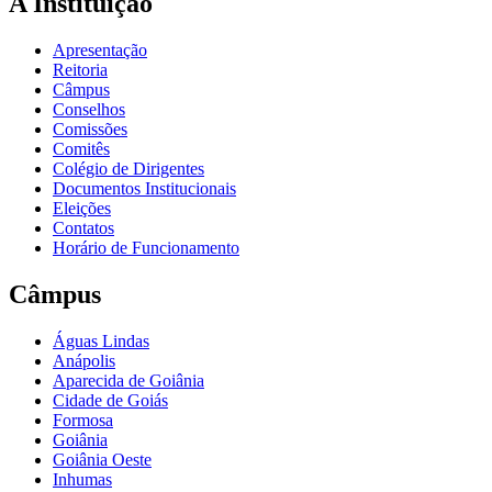
A Instituição
Apresentação
Reitoria
Câmpus
Conselhos
Comissões
Comitês
Colégio de Dirigentes
Documentos Institucionais
Eleições
Contatos
Horário de Funcionamento
Câmpus
Águas Lindas
Anápolis
Aparecida de Goiânia
Cidade de Goiás
Formosa
Goiânia
Goiânia Oeste
Inhumas