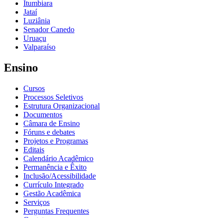
Itumbiara
Jataí
Luziânia
Senador Canedo
Uruaçu
Valparaíso
Ensino
Cursos
Processos Seletivos
Estrutura Organizacional
Documentos
Câmara de Ensino
Fóruns e debates
Projetos e Programas
Editais
Calendário Acadêmico
Permanência e Êxito
Inclusão/Acessibilidade
Currículo Integrado
Gestão Acadêmica
Serviços
Perguntas Frequentes