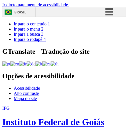
Ir direto para menu de acessibilidade.
BRASIL
Simplifique!
Ir para o conteúdo
1
Ir para o menu
2
Comunica BR
Ir para a busca
3
Ir para o rodapé
4
Participe
Acesso à informação
GTranslate - Tradução do site
Legislação
Canais
Opções de acessibilidade
Acessibilidade
Alto contraste
Mapa do site
IFG
Instituto Federal de Goiás