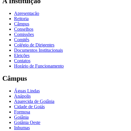
A Instituição
Apresentação
Reitoria
Câmpus
Conselhos
Comissões
Comitês
Colégio de Dirigentes
Documentos Institucionais
Eleições
Contatos
Horário de Funcionamento
Câmpus
Águas Lindas
Anápolis
Aparecida de Goiânia
Cidade de Goiás
Formosa
Goiânia
Goiânia Oeste
Inhumas