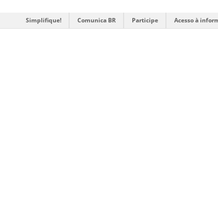
Simplifique!
Comunica BR
Participe
Acesso à infor