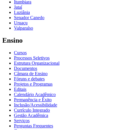
Itumbiara
Jataí
Luziânia
Senador Canedo
Uruaçu
Valparaíso
Ensino
Cursos
Processos Seletivos
Estrutura Organizacional
Documentos
Câmara de Ensino
Fóruns e debates
Projetos e Programas
Editais
Calendário Acadêmico
Permanência e Êxito
Inclusão/Acessibilidade
Currículo Integrado
Gestão Acadêmica
Serviços
Perguntas Frequentes