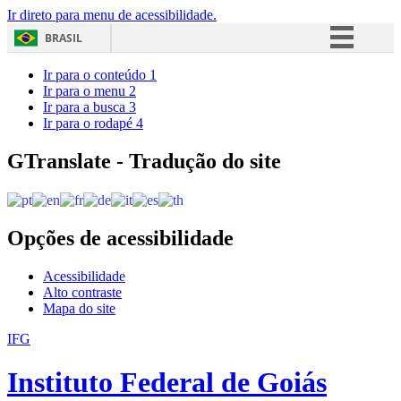
Ir direto para menu de acessibilidade.
BRASIL
Simplifique!
Ir para o conteúdo
1
Ir para o menu
2
Comunica BR
Ir para a busca
3
Ir para o rodapé
4
Participe
Acesso à informação
GTranslate - Tradução do site
Legislação
Canais
Opções de acessibilidade
Acessibilidade
Alto contraste
Mapa do site
IFG
Instituto Federal de Goiás