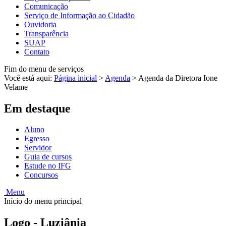
Comunicação
Serviço de Informação ao Cidadão
Ouvidoria
Transparência
SUAP
Contato
Fim do menu de serviços
Você está aqui:
Página inicial
>
Agenda
>
Agenda da Diretora Ione
Velame
Em destaque
Aluno
Egresso
Servidor
Guia de cursos
Estude no IFG
Concursos
Menu
Início do menu principal
Logo - Luziânia