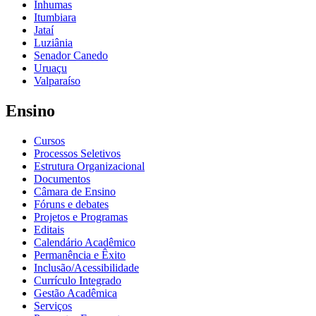
Inhumas
Itumbiara
Jataí
Luziânia
Senador Canedo
Uruaçu
Valparaíso
Ensino
Cursos
Processos Seletivos
Estrutura Organizacional
Documentos
Câmara de Ensino
Fóruns e debates
Projetos e Programas
Editais
Calendário Acadêmico
Permanência e Êxito
Inclusão/Acessibilidade
Currículo Integrado
Gestão Acadêmica
Serviços