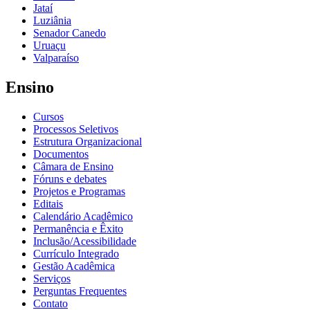
Jataí
Luziânia
Senador Canedo
Uruaçu
Valparaíso
Ensino
Cursos
Processos Seletivos
Estrutura Organizacional
Documentos
Câmara de Ensino
Fóruns e debates
Projetos e Programas
Editais
Calendário Acadêmico
Permanência e Êxito
Inclusão/Acessibilidade
Currículo Integrado
Gestão Acadêmica
Serviços
Perguntas Frequentes
Contato