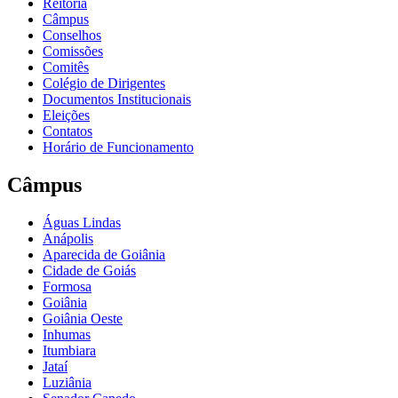
Reitoria
Câmpus
Conselhos
Comissões
Comitês
Colégio de Dirigentes
Documentos Institucionais
Eleições
Contatos
Horário de Funcionamento
Câmpus
Águas Lindas
Anápolis
Aparecida de Goiânia
Cidade de Goiás
Formosa
Goiânia
Goiânia Oeste
Inhumas
Itumbiara
Jataí
Luziânia