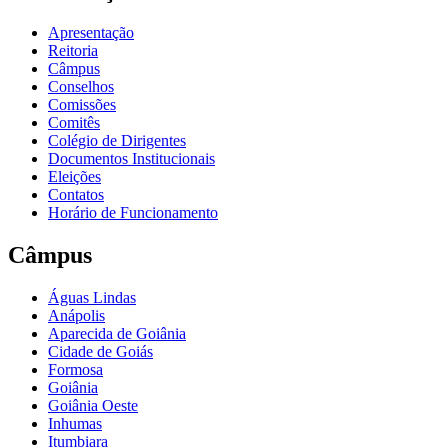
Apresentação
Reitoria
Câmpus
Conselhos
Comissões
Comitês
Colégio de Dirigentes
Documentos Institucionais
Eleições
Contatos
Horário de Funcionamento
Câmpus
Águas Lindas
Anápolis
Aparecida de Goiânia
Cidade de Goiás
Formosa
Goiânia
Goiânia Oeste
Inhumas
Itumbiara