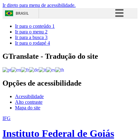
Ir direto para menu de acessibilidade.
BRASIL
Simplifique!
Ir para o conteúdo
1
Ir para o menu
2
Comunica BR
Ir para a busca
3
Ir para o rodapé
4
Participe
Acesso à informação
GTranslate - Tradução do site
Legislação
Canais
Opções de acessibilidade
Acessibilidade
Alto contraste
Mapa do site
IFG
Instituto Federal de Goiás