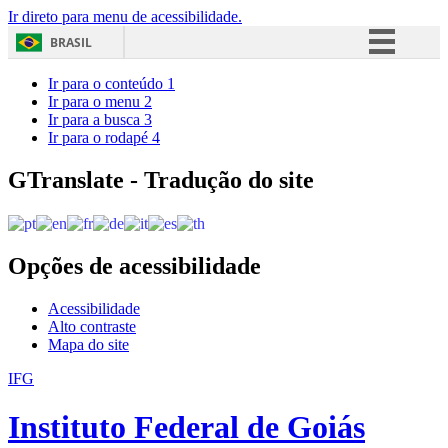
Ir direto para menu de acessibilidade.
BRASIL
Simplifique!
Ir para o conteúdo
1
Ir para o menu
2
Comunica BR
Ir para a busca
3
Ir para o rodapé
4
Participe
Acesso à informação
GTranslate - Tradução do site
Legislação
Canais
Opções de acessibilidade
Acessibilidade
Alto contraste
Mapa do site
IFG
Instituto Federal de Goiás