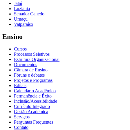
Jataí
Luziânia
Senador Canedo
Uruaçu
Valparaíso
Ensino
Cursos
Processos Seletivos
Estrutura Organizacional
Documentos
Câmara de Ensino
Fóruns e debates
Projetos e Programas
Editais
Calendário Acadêmico
Permanência e Êxito
Inclusão/Acessibilidade
Currículo Integrado
Gestão Acadêmica
Serviços
Perguntas Frequentes
Contato