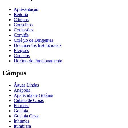
Apresentação
Reitoria
Câmpus
Conselhos
Comissões
Comitês
Colégio de Dirigentes
Documentos Institucionais
Eleições
Contatos
Horário de Funcionamento
Câmpus
Águas Lindas
Anápolis
Aparecida de Goiânia
Cidade de Goiás
Formosa
Goiânia
Goiânia Oeste
Inhumas
Itumbiara