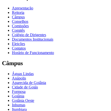
Apresentação
Reitoria
Câmpus
Conselhos
Comissões
Comitês
Colégio de Dirigentes
Documentos Institucionais
Eleições
Contatos
Horário de Funcionamento
Câmpus
Águas Lindas
Anápolis
Aparecida de Goiânia
Cidade de Goiás
Formosa
Goiânia
Goiânia Oeste
Inhumas
Itumbiara