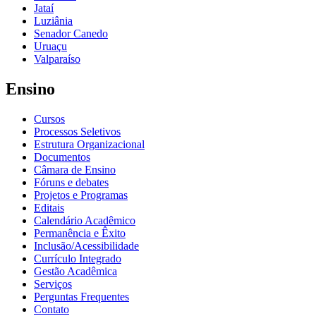
Jataí
Luziânia
Senador Canedo
Uruaçu
Valparaíso
Ensino
Cursos
Processos Seletivos
Estrutura Organizacional
Documentos
Câmara de Ensino
Fóruns e debates
Projetos e Programas
Editais
Calendário Acadêmico
Permanência e Êxito
Inclusão/Acessibilidade
Currículo Integrado
Gestão Acadêmica
Serviços
Perguntas Frequentes
Contato