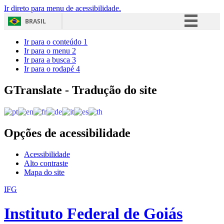
Ir direto para menu de acessibilidade.
BRASIL
Simplifique!
Ir para o conteúdo
1
Ir para o menu
2
Comunica BR
Ir para a busca
3
Ir para o rodapé
4
Participe
Acesso à informação
GTranslate - Tradução do site
Legislação
Canais
Opções de acessibilidade
Acessibilidade
Alto contraste
Mapa do site
IFG
Instituto Federal de Goiás