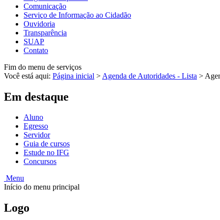
Comunicação
Serviço de Informação ao Cidadão
Ouvidoria
Transparência
SUAP
Contato
Fim do menu de serviços
Você está aqui:
Página inicial
>
Agenda de Autoridades - Lista
>
Agen
Em destaque
Aluno
Egresso
Servidor
Guia de cursos
Estude no IFG
Concursos
Menu
Início do menu principal
Logo