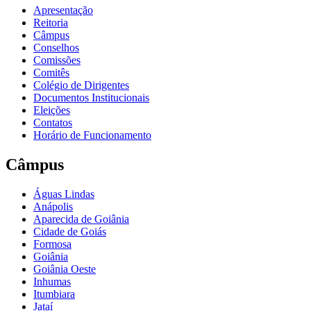
Apresentação
Reitoria
Câmpus
Conselhos
Comissões
Comitês
Colégio de Dirigentes
Documentos Institucionais
Eleições
Contatos
Horário de Funcionamento
Câmpus
Águas Lindas
Anápolis
Aparecida de Goiânia
Cidade de Goiás
Formosa
Goiânia
Goiânia Oeste
Inhumas
Itumbiara
Jataí