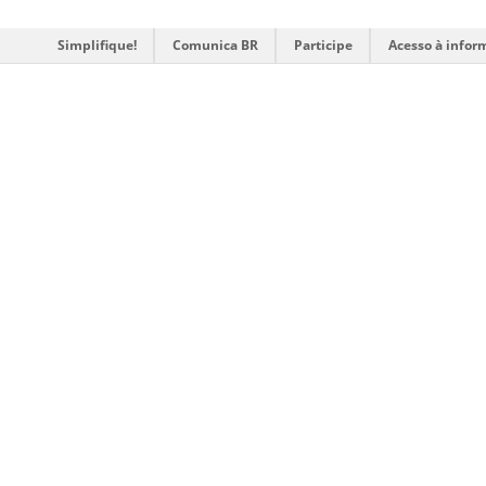
Simplifique!
Comunica BR
Participe
Acesso à infor