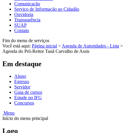
Comunicação
Serviço de Informação ao Cidadão
Ouvidoria
Transparência
SUAP
Contato
Fim do menu de serviços
Você está aqui:
Página inicial
>
Agenda de Autoridades - Lista
>
Agenda do Pró-Reitor Tauã Carvalho de Assis
Em destaque
Aluno
Egresso
Servidor
Guia de cursos
Estude no IFG
Concursos
Menu
Início do menu principal
Logo