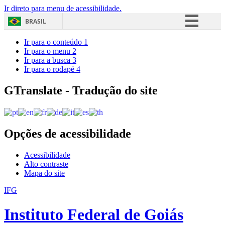
Ir direto para menu de acessibilidade.
BRASIL
Simplifique!
Ir para o conteúdo
1
Ir para o menu
2
Comunica BR
Ir para a busca
3
Ir para o rodapé
4
Participe
Acesso à informação
GTranslate - Tradução do site
Legislação
Canais
Opções de acessibilidade
Acessibilidade
Alto contraste
Mapa do site
IFG
Instituto Federal de Goiás