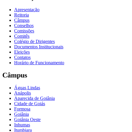
Apresentação
Reitoria
Câmpus
Conselhos
Comissões
Comitês
Colégio de Dirigentes
Documentos Institucionais
Eleições
Contatos
Horário de Funcionamento
Câmpus
Águas Lindas
Anápolis
Aparecida de Goiânia
Cidade de Goiás
Formosa
Goiânia
Goiânia Oeste
Inhumas
Itumbiara