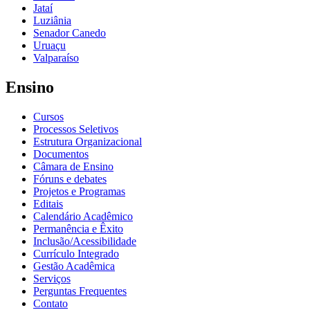
Jataí
Luziânia
Senador Canedo
Uruaçu
Valparaíso
Ensino
Cursos
Processos Seletivos
Estrutura Organizacional
Documentos
Câmara de Ensino
Fóruns e debates
Projetos e Programas
Editais
Calendário Acadêmico
Permanência e Êxito
Inclusão/Acessibilidade
Currículo Integrado
Gestão Acadêmica
Serviços
Perguntas Frequentes
Contato