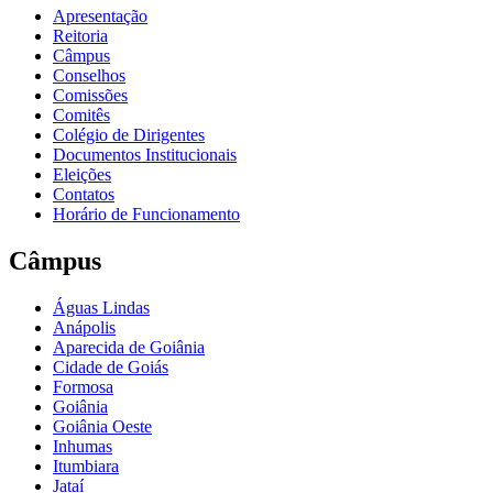
Apresentação
Reitoria
Câmpus
Conselhos
Comissões
Comitês
Colégio de Dirigentes
Documentos Institucionais
Eleições
Contatos
Horário de Funcionamento
Câmpus
Águas Lindas
Anápolis
Aparecida de Goiânia
Cidade de Goiás
Formosa
Goiânia
Goiânia Oeste
Inhumas
Itumbiara
Jataí