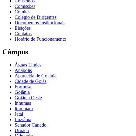
Conselhos
Comissões
Comitês
Colégio de Dirigentes
Documentos Institucionais
Eleições
Contatos
Horário de Funcionamento
Câmpus
Águas Lindas
Anápolis
Aparecida de Goiânia
Cidade de Goiás
Formosa
Goiânia
Goiânia Oeste
Inhumas
Itumbiara
Jataí
Luziânia
Senador Canedo
Uruaçu
Valparaíso