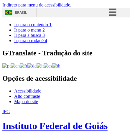
Ir direto para menu de acessibilidade.
BRASIL
Simplifique!
Ir para o conteúdo
1
Ir para o menu
2
Comunica BR
Ir para a busca
3
Ir para o rodapé
4
Participe
Acesso à informação
GTranslate - Tradução do site
Legislação
Canais
Opções de acessibilidade
Acessibilidade
Alto contraste
Mapa do site
IFG
Instituto Federal de Goiás