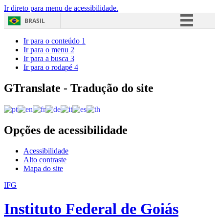
Ir direto para menu de acessibilidade.
BRASIL
Simplifique!
Ir para o conteúdo
1
Ir para o menu
2
Comunica BR
Ir para a busca
3
Ir para o rodapé
4
Participe
Acesso à informação
GTranslate - Tradução do site
Legislação
Canais
Opções de acessibilidade
Acessibilidade
Alto contraste
Mapa do site
IFG
Instituto Federal de Goiás