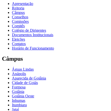
Apresentação
Reitoria
Câmpus
Conselhos
Comissões
Comitês
Colégio de Dirigentes
Documentos Institucionais
Eleições
Contatos
Horário de Funcionamento
Câmpus
Águas Lindas
Anápolis
Aparecida de Goiânia
Cidade de Goiás
Formosa
Goiânia
Goiânia Oeste
Inhumas
Itumbiara
Jataí