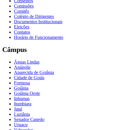
Conselhos
Comissões
Comitês
Colégio de Dirigentes
Documentos Institucionais
Eleições
Contatos
Horário de Funcionamento
Câmpus
Águas Lindas
Anápolis
Aparecida de Goiânia
Cidade de Goiás
Formosa
Goiânia
Goiânia Oeste
Inhumas
Itumbiara
Jataí
Luziânia
Senador Canedo
Uruaçu
Valparaíso