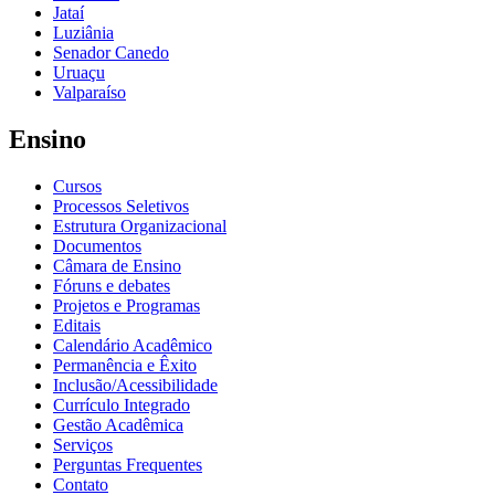
Jataí
Luziânia
Senador Canedo
Uruaçu
Valparaíso
Ensino
Cursos
Processos Seletivos
Estrutura Organizacional
Documentos
Câmara de Ensino
Fóruns e debates
Projetos e Programas
Editais
Calendário Acadêmico
Permanência e Êxito
Inclusão/Acessibilidade
Currículo Integrado
Gestão Acadêmica
Serviços
Perguntas Frequentes
Contato