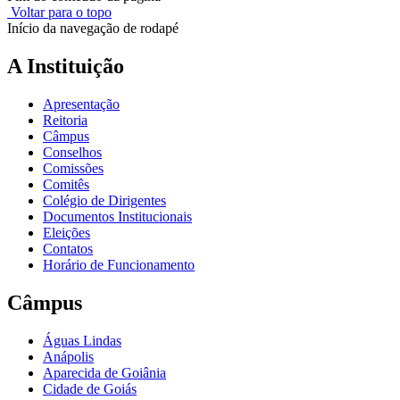
Voltar para o topo
Início da navegação de rodapé
A Instituição
Apresentação
Reitoria
Câmpus
Conselhos
Comissões
Comitês
Colégio de Dirigentes
Documentos Institucionais
Eleições
Contatos
Horário de Funcionamento
Câmpus
Águas Lindas
Anápolis
Aparecida de Goiânia
Cidade de Goiás