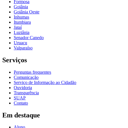
Formosa
Goiânia
Goiânia Oeste
Inhumas
Itumbiara
Jataí
Luziânia
Senador Canedo
Uruaçu
Valparaíso
Serviços
Perguntas frequentes
Comunicação
Serviço de Informação ao Cidadão
Ouvidoria
Transparência
SUAP
Contato
Em destaque
Aluno