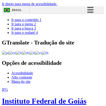
Ir direto para menu de acessibilidade.
BRASIL
Simplifique!
Ir para o conteúdo
1
Ir para o menu
2
Comunica BR
Ir para a busca
3
Ir para o rodapé
4
Participe
Acesso à informação
GTranslate - Tradução do site
Legislação
Canais
Opções de acessibilidade
Acessibilidade
Alto contraste
Mapa do site
IFG
Instituto Federal de Goiás