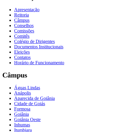
Apresentação
Reitoria
Câmpus
Conselhos
Comissões
Comitês
Colégio de Dirigentes
Documentos Institucionais
Eleições
Contatos
Horário de Funcionamento
Câmpus
Águas Lindas
Anápolis
Aparecida de Goiânia
Cidade de Goiás
Formosa
Goiânia
Goiânia Oeste
Inhumas
Itumbiara