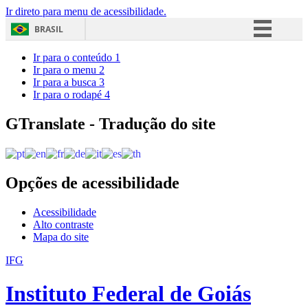
Ir direto para menu de acessibilidade.
BRASIL
Simplifique!
Ir para o conteúdo
1
Ir para o menu
2
Comunica BR
Ir para a busca
3
Ir para o rodapé
4
Participe
Acesso à informação
GTranslate - Tradução do site
Legislação
Canais
Opções de acessibilidade
Acessibilidade
Alto contraste
Mapa do site
IFG
Instituto Federal de Goiás