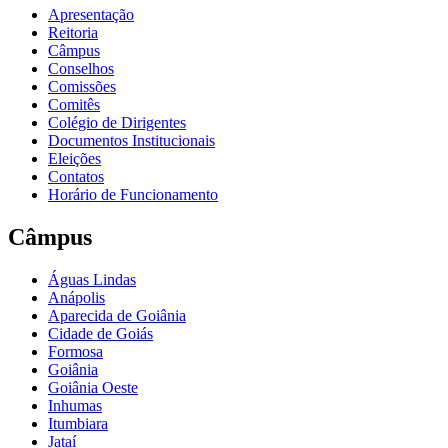
Apresentação
Reitoria
Câmpus
Conselhos
Comissões
Comitês
Colégio de Dirigentes
Documentos Institucionais
Eleições
Contatos
Horário de Funcionamento
Câmpus
Águas Lindas
Anápolis
Aparecida de Goiânia
Cidade de Goiás
Formosa
Goiânia
Goiânia Oeste
Inhumas
Itumbiara
Jataí