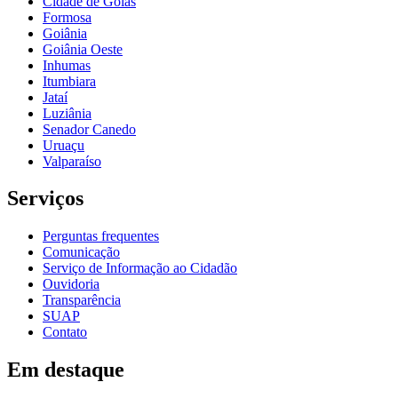
Cidade de Goiás
Formosa
Goiânia
Goiânia Oeste
Inhumas
Itumbiara
Jataí
Luziânia
Senador Canedo
Uruaçu
Valparaíso
Serviços
Perguntas frequentes
Comunicação
Serviço de Informação ao Cidadão
Ouvidoria
Transparência
SUAP
Contato
Em destaque