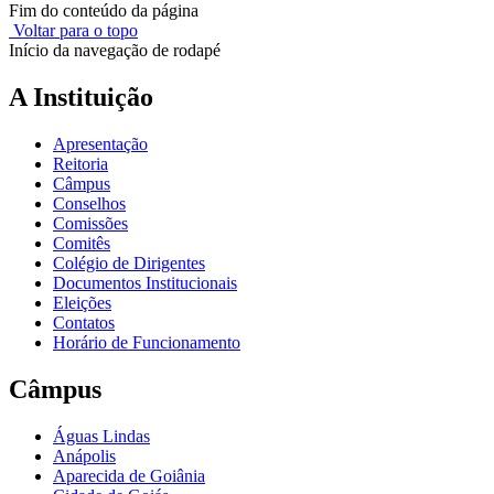
Fim do conteúdo da página
Voltar para o topo
Início da navegação de rodapé
A Instituição
Apresentação
Reitoria
Câmpus
Conselhos
Comissões
Comitês
Colégio de Dirigentes
Documentos Institucionais
Eleições
Contatos
Horário de Funcionamento
Câmpus
Águas Lindas
Anápolis
Aparecida de Goiânia