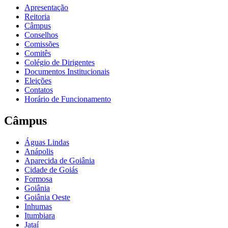
Apresentação
Reitoria
Câmpus
Conselhos
Comissões
Comitês
Colégio de Dirigentes
Documentos Institucionais
Eleições
Contatos
Horário de Funcionamento
Câmpus
Águas Lindas
Anápolis
Aparecida de Goiânia
Cidade de Goiás
Formosa
Goiânia
Goiânia Oeste
Inhumas
Itumbiara
Jataí