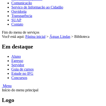
Comunicação
Serviço de Informação ao Cidadão
Ouvidoria
Transparência
SUAP
Contato
Fim do menu de serviços
Você está aqui:
Página inicial
>
Águas Lindas
>
Biblioteca
Em destaque
Aluno
Egresso
Servidor
Guia de cursos
Estude no IFG
Concursos
Menu
Início do menu principal
Logo