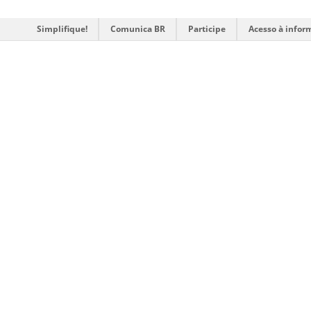
Simplifique!
Comunica BR
Participe
Acesso à infor