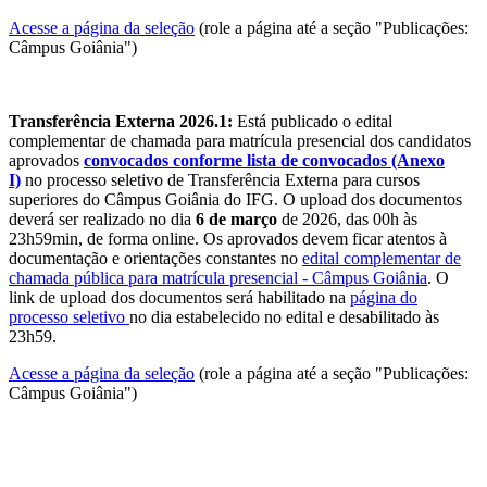
Acesse a página da seleção
(role a página até a seção "Publicações:
Câmpus Goiânia")
Transferência Externa 2026.1:
Está publicado o edital
complementar de chamada para matrícula presencial dos candidatos
aprovados
convocados conforme lista de convocados (Anexo
I)
no processo seletivo de Transferência Externa para cursos
superiores do Câmpus Goiânia do IFG. O upload dos documentos
deverá ser realizado no dia
6 de março
de 2026, das 00h às
23h59min, de forma online. Os aprovados devem ficar atentos à
documentação e orientações constantes no
edital complementar de
chamada pública para matrícula presencial - Câmpus Goiânia
. O
link de upload dos documentos será habilitado na
página do
processo seletivo
no dia estabelecido no edital e desabilitado às
23h59.
Acesse a página da seleção
(role a página até a seção "Publicações:
Câmpus Goiânia")