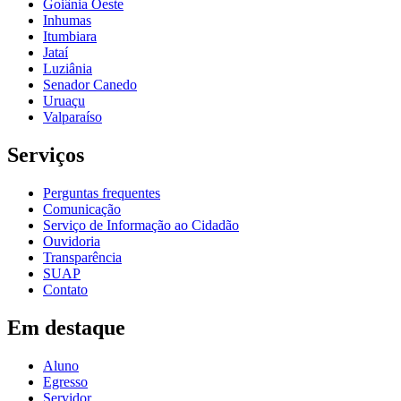
Goiânia Oeste
Inhumas
Itumbiara
Jataí
Luziânia
Senador Canedo
Uruaçu
Valparaíso
Serviços
Perguntas frequentes
Comunicação
Serviço de Informação ao Cidadão
Ouvidoria
Transparência
SUAP
Contato
Em destaque
Aluno
Egresso
Servidor