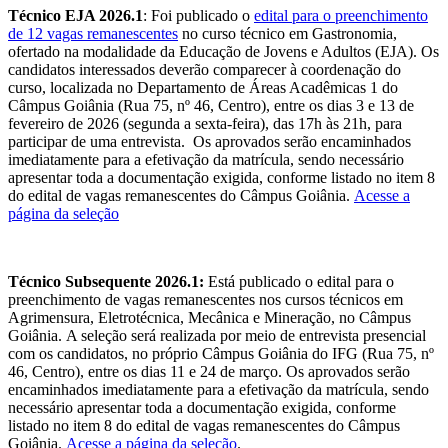
Técnico EJA 2026.1
: Foi publicado o
edital para o preenchimento
de 12 vagas remanescentes
no curso técnico em Gastronomia,
ofertado na modalidade da Educação de Jovens e Adultos (EJA). Os
candidatos interessados deverão comparecer à coordenação do
curso, localizada no Departamento de Áreas Acadêmicas 1 do
Câmpus Goiânia (Rua 75, nº 46, Centro), entre os dias 3 e 13 de
fevereiro de 2026 (segunda a sexta-feira), das 17h às 21h, para
participar de uma entrevista. Os aprovados serão encaminhados
imediatamente para a efetivação da matrícula, sendo necessário
apresentar toda a documentação exigida, conforme listado no item 8
do edital de vagas remanescentes do Câmpus Goiânia.
Acesse a
página da seleção
Técnico Subsequente 2026.1:
Está publicado o edital para o
preenchimento de vagas remanescentes nos cursos técnicos em
Agrimensura, Eletrotécnica, Mecânica e Mineração, no Câmpus
Goiânia. A seleção será realizada por meio de entrevista presencial
com os candidatos, no próprio Câmpus Goiânia do IFG (Rua 75, nº
46, Centro), entre os dias 11 e 24 de março. Os aprovados serão
encaminhados imediatamente para a efetivação da matrícula, sendo
necessário apresentar toda a documentação exigida, conforme
listado no item 8 do edital de vagas remanescentes do Câmpus
Goiânia.
Acesse a página da seleção
.