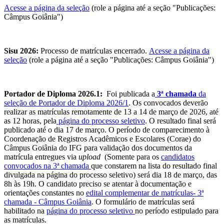
Acesse a página da seleção
(role a página até a seção "Publicações:
Câmpus Goiânia")
Sisu 2026:
Processo de matrículas encerrado.
Acesse a página da
seleção
(role a página até a seção "Publicações: Câmpus Goiânia")
Portador de Diploma 2026.1:
Foi publicada a
3ª chamada
da
seleção de Portador de Diploma 2026/1
. Os convocados deverão
realizar as matrículas remotamente de 13 a 14 de março de 2026, até
as 12 horas, pela
página do processo seletivo
. O resultado final será
publicado até o dia 17 de março. O período de comparecimento à
Coordenação de Registros Acadêmicos e Escolares (Corae) do
Câmpus Goiânia do IFG para validação dos documentos da
matrícula entregues via
upload
(Somente para os
candidatos
convocados na 3ª chamada
que constarem na lista do resultado final
divulgada na página do processo seletivo) será dia 18 de março, das
8h às 19h. O candidato preciso se atentar à documentação e
orientações constantes no
edital complementar de matrículas- 3ª
chamada - Câmpus Goiânia
. O formulário de matrículas será
habilitado na
página do processo seletivo
no período estipulado para
as matrículas.