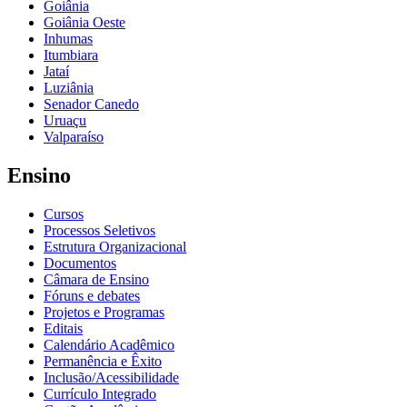
Goiânia
Goiânia Oeste
Inhumas
Itumbiara
Jataí
Luziânia
Senador Canedo
Uruaçu
Valparaíso
Ensino
Cursos
Processos Seletivos
Estrutura Organizacional
Documentos
Câmara de Ensino
Fóruns e debates
Projetos e Programas
Editais
Calendário Acadêmico
Permanência e Êxito
Inclusão/Acessibilidade
Currículo Integrado