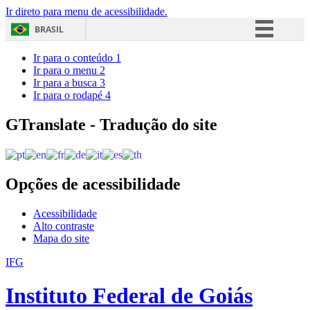
Ir direto para menu de acessibilidade.
BRASIL
Simplifique!
Ir para o conteúdo
1
Ir para o menu
2
Comunica BR
Ir para a busca
3
Ir para o rodapé
4
Participe
Acesso à informação
GTranslate - Tradução do site
Legislação
Canais
Opções de acessibilidade
Acessibilidade
Alto contraste
Mapa do site
IFG
Instituto Federal de Goiás