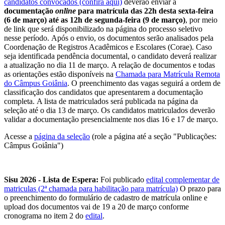
candidatos convocados (confira aqui)
deverão enviar a
documentação
online
para matrícula das 22h desta sexta-feira
(6 de março) até as 12h de segunda-feira (9 de março)
, por meio
de link que será disponibilizado na página do processo seletivo
nesse período. Após o envio, os documentos serão analisados pela
Coordenação de Registros Acadêmicos e Escolares (Corae). Caso
seja identificada pendência documental, o candidato deverá realizar
a atualização no dia 11 de março. A relação de documentos e todas
as orientações estão disponíveis na
Chamada para Matrícula Remota
do Câmpus Goiânia
. O preenchimento das vagas seguirá a ordem de
classificação dos candidatos que apresentarem a documentação
completa. A lista de matriculados será publicada na página da
seleção até o dia 13 de março. Os candidatos matriculados deverão
validar a documentação presencialmente nos dias 16 e 17 de março.
Acesse a
página da seleção
(role a página até a seção "Publicações:
Câmpus Goiânia")
Sisu 2026 - Lista de Espera:
Foi publicado
edital complementar de
matriculas (2ª chamada para habilitação para matrícula)
O prazo para
o preenchimento do formulário de cadastro de matrícula online e
upload dos documentos vai de 19 a 20 de março conforme
cronograma no item 2 do
edital
.