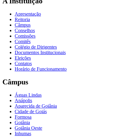
A Instituição
Apresentação
Reitoria
Câmpus
Conselhos
Comissões
Comitês
Colégio de Dirigentes
Documentos Institucionais
Eleições
Contatos
Horário de Funcionamento
Câmpus
Águas Lindas
Anápolis
Aparecida de Goiânia
Cidade de Goiás
Formosa
Goiânia
Goiânia Oeste
Inhumas