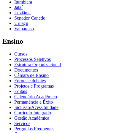
Itumbiara
Jataí
Luziânia
Senador Canedo
Uruaçu
Valparaíso
Ensino
Cursos
Processos Seletivos
Estrutura Organizacional
Documentos
Câmara de Ensino
Fóruns e debates
Projetos e Programas
Editais
Calendário Acadêmico
Permanência e Êxito
Inclusão/Acessibilidade
Currículo Integrado
Gestão Acadêmica
Serviços
Perguntas Frequentes