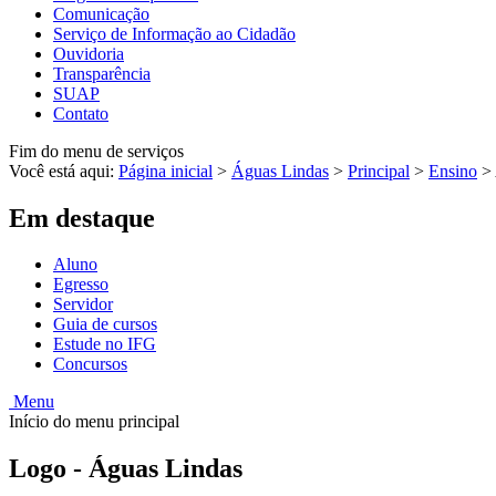
Comunicação
Serviço de Informação ao Cidadão
Ouvidoria
Transparência
SUAP
Contato
Fim do menu de serviços
Você está aqui:
Página inicial
>
Águas Lindas
>
Principal
>
Ensino
>
Em destaque
Aluno
Egresso
Servidor
Guia de cursos
Estude no IFG
Concursos
Menu
Início do menu principal
Logo - Águas Lindas