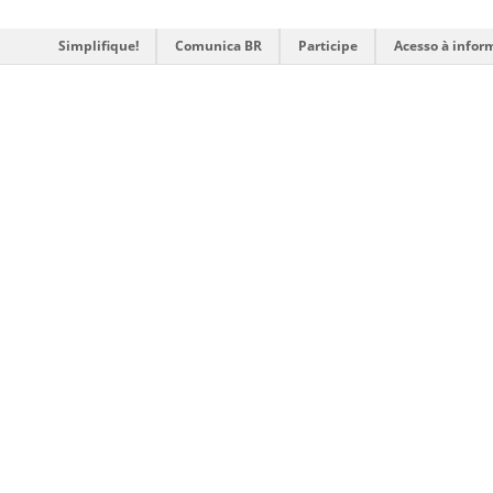
Simplifique!
Comunica BR
Participe
Acesso à infor