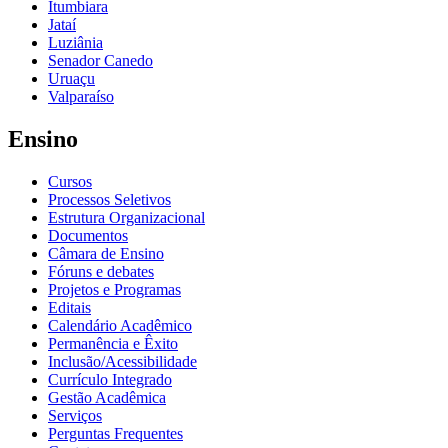
Itumbiara
Jataí
Luziânia
Senador Canedo
Uruaçu
Valparaíso
Ensino
Cursos
Processos Seletivos
Estrutura Organizacional
Documentos
Câmara de Ensino
Fóruns e debates
Projetos e Programas
Editais
Calendário Acadêmico
Permanência e Êxito
Inclusão/Acessibilidade
Currículo Integrado
Gestão Acadêmica
Serviços
Perguntas Frequentes