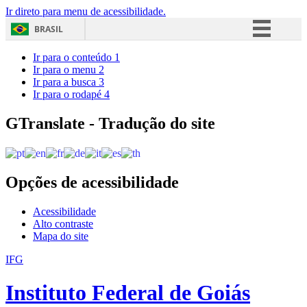
Ir direto para menu de acessibilidade.
BRASIL
Simplifique!
Ir para o conteúdo
1
Ir para o menu
2
Comunica BR
Ir para a busca
3
Ir para o rodapé
4
Participe
Acesso à informação
GTranslate - Tradução do site
Legislação
Canais
Opções de acessibilidade
Acessibilidade
Alto contraste
Mapa do site
IFG
Instituto Federal de Goiás