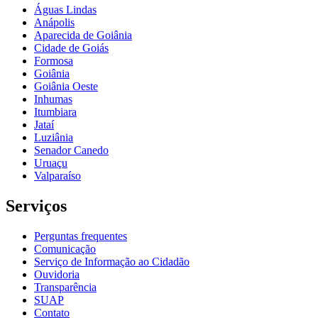
Águas Lindas
Anápolis
Aparecida de Goiânia
Cidade de Goiás
Formosa
Goiânia
Goiânia Oeste
Inhumas
Itumbiara
Jataí
Luziânia
Senador Canedo
Uruaçu
Valparaíso
Serviços
Perguntas frequentes
Comunicação
Serviço de Informação ao Cidadão
Ouvidoria
Transparência
SUAP
Contato