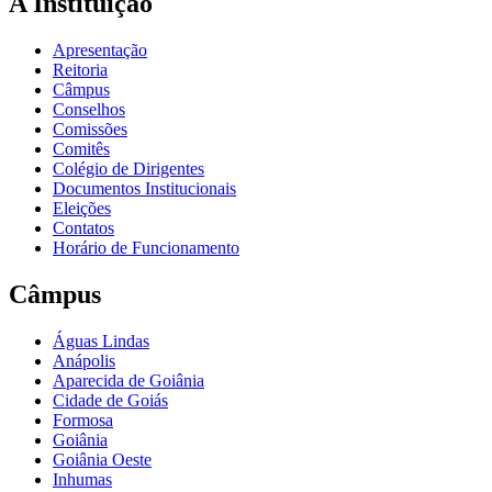
A Instituição
Apresentação
Reitoria
Câmpus
Conselhos
Comissões
Comitês
Colégio de Dirigentes
Documentos Institucionais
Eleições
Contatos
Horário de Funcionamento
Câmpus
Águas Lindas
Anápolis
Aparecida de Goiânia
Cidade de Goiás
Formosa
Goiânia
Goiânia Oeste
Inhumas