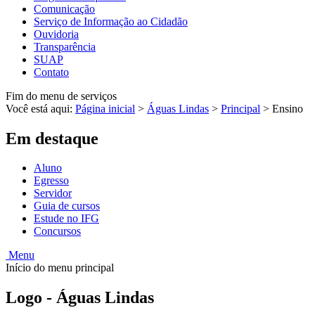
Comunicação
Serviço de Informação ao Cidadão
Ouvidoria
Transparência
SUAP
Contato
Fim do menu de serviços
Você está aqui:
Página inicial
>
Águas Lindas
>
Principal
>
Ensino
Em destaque
Aluno
Egresso
Servidor
Guia de cursos
Estude no IFG
Concursos
Menu
Início do menu principal
Logo - Águas Lindas