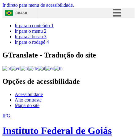
Ir direto para menu de acessibilidade.
BRASIL
Simplifique!
Ir para o conteúdo
1
Ir para o menu
2
Comunica BR
Ir para a busca
3
Ir para o rodapé
4
Participe
Acesso à informação
GTranslate - Tradução do site
Legislação
Canais
Opções de acessibilidade
Acessibilidade
Alto contraste
Mapa do site
IFG
Instituto Federal de Goiás