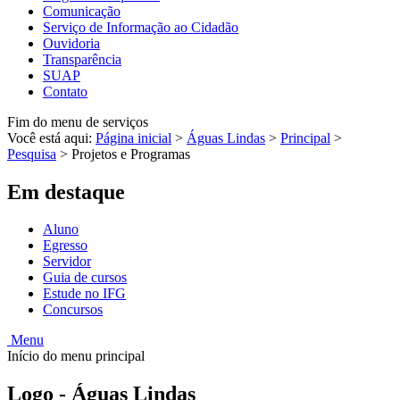
Comunicação
Serviço de Informação ao Cidadão
Ouvidoria
Transparência
SUAP
Contato
Fim do menu de serviços
Você está aqui:
Página inicial
>
Águas Lindas
>
Principal
>
Pesquisa
>
Projetos e Programas
Em destaque
Aluno
Egresso
Servidor
Guia de cursos
Estude no IFG
Concursos
Menu
Início do menu principal
Logo - Águas Lindas