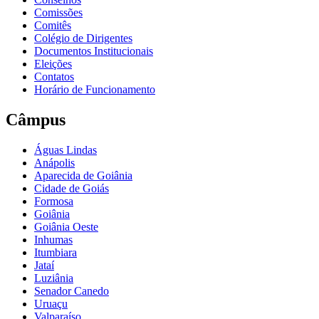
Comissões
Comitês
Colégio de Dirigentes
Documentos Institucionais
Eleições
Contatos
Horário de Funcionamento
Câmpus
Águas Lindas
Anápolis
Aparecida de Goiânia
Cidade de Goiás
Formosa
Goiânia
Goiânia Oeste
Inhumas
Itumbiara
Jataí
Luziânia
Senador Canedo
Uruaçu
Valparaíso