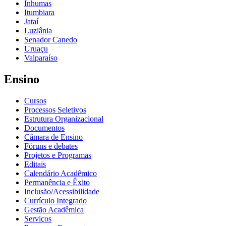
Inhumas
Itumbiara
Jataí
Luziânia
Senador Canedo
Uruaçu
Valparaíso
Ensino
Cursos
Processos Seletivos
Estrutura Organizacional
Documentos
Câmara de Ensino
Fóruns e debates
Projetos e Programas
Editais
Calendário Acadêmico
Permanência e Êxito
Inclusão/Acessibilidade
Currículo Integrado
Gestão Acadêmica
Serviços