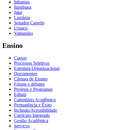
Inhumas
Itumbiara
Jataí
Luziânia
Senador Canedo
Uruaçu
Valparaíso
Ensino
Cursos
Processos Seletivos
Estrutura Organizacional
Documentos
Câmara de Ensino
Fóruns e debates
Projetos e Programas
Editais
Calendário Acadêmico
Permanência e Êxito
Inclusão/Acessibilidade
Currículo Integrado
Gestão Acadêmica
Serviços