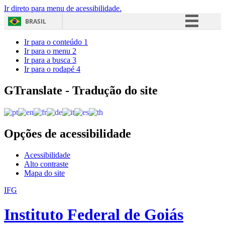
Ir direto para menu de acessibilidade.
BRASIL
Simplifique!
Ir para o conteúdo
1
Ir para o menu
2
Comunica BR
Ir para a busca
3
Ir para o rodapé
4
Participe
Acesso à informação
GTranslate - Tradução do site
Legislação
Canais
Opções de acessibilidade
Acessibilidade
Alto contraste
Mapa do site
IFG
Instituto Federal de Goiás