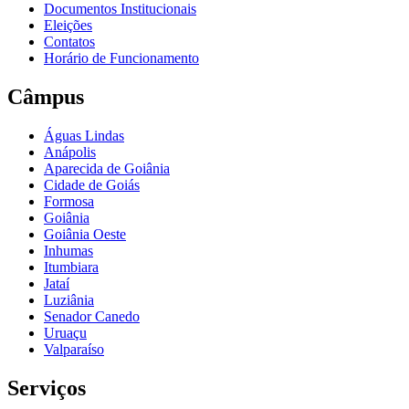
Documentos Institucionais
Eleições
Contatos
Horário de Funcionamento
Câmpus
Águas Lindas
Anápolis
Aparecida de Goiânia
Cidade de Goiás
Formosa
Goiânia
Goiânia Oeste
Inhumas
Itumbiara
Jataí
Luziânia
Senador Canedo
Uruaçu
Valparaíso
Serviços