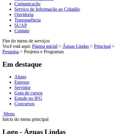
Comunicação
Serviço de Informação ao Cidadão
Ouvidoria
Transparência
SUAP
Contato
Fim do menu de serviços
Você está aqui:
Página inicial
>
Águas Lindas
>
Principal
>
Pesquisa
>
Projetos e Programas
Em destaque
Aluno
Egresso
Servidor
Guia de cursos
Estude no IFG
Concursos
Menu
Início do menu principal
Logo - Águas Lindas