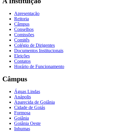
A Instituição
Apresentação
Reitoria
Câmpus
Conselhos
Comissões
Comitês
Colégio de Dirigentes
Documentos Institucionais
Eleições
Contatos
Horário de Funcionamento
Câmpus
Águas Lindas
Anápolis
Aparecida de Goiânia
Cidade de Goiás
Formosa
Goiânia
Goiânia Oeste
Inhumas