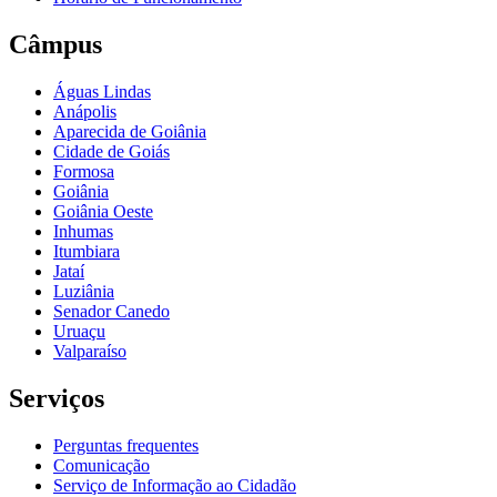
Câmpus
Águas Lindas
Anápolis
Aparecida de Goiânia
Cidade de Goiás
Formosa
Goiânia
Goiânia Oeste
Inhumas
Itumbiara
Jataí
Luziânia
Senador Canedo
Uruaçu
Valparaíso
Serviços
Perguntas frequentes
Comunicação
Serviço de Informação ao Cidadão