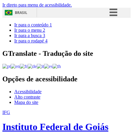
Ir direto para menu de acessibilidade.
BRASIL
Simplifique!
Ir para o conteúdo
1
Ir para o menu
2
Comunica BR
Ir para a busca
3
Ir para o rodapé
4
Participe
Acesso à informação
GTranslate - Tradução do site
Legislação
Canais
Opções de acessibilidade
Acessibilidade
Alto contraste
Mapa do site
IFG
Instituto Federal de Goiás