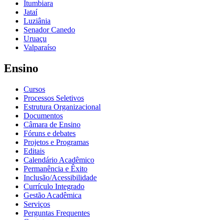
Itumbiara
Jataí
Luziânia
Senador Canedo
Uruaçu
Valparaíso
Ensino
Cursos
Processos Seletivos
Estrutura Organizacional
Documentos
Câmara de Ensino
Fóruns e debates
Projetos e Programas
Editais
Calendário Acadêmico
Permanência e Êxito
Inclusão/Acessibilidade
Currículo Integrado
Gestão Acadêmica
Serviços
Perguntas Frequentes