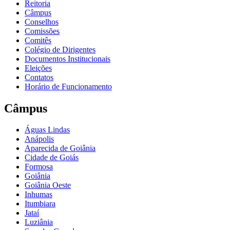
Reitoria
Câmpus
Conselhos
Comissões
Comitês
Colégio de Dirigentes
Documentos Institucionais
Eleições
Contatos
Horário de Funcionamento
Câmpus
Águas Lindas
Anápolis
Aparecida de Goiânia
Cidade de Goiás
Formosa
Goiânia
Goiânia Oeste
Inhumas
Itumbiara
Jataí
Luziânia