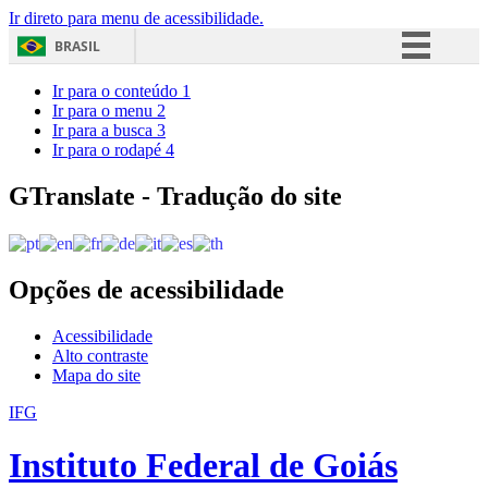
Ir direto para menu de acessibilidade.
BRASIL
Simplifique!
Ir para o conteúdo
1
Ir para o menu
2
Comunica BR
Ir para a busca
3
Ir para o rodapé
4
Participe
Acesso à informação
GTranslate - Tradução do site
Legislação
Canais
Opções de acessibilidade
Acessibilidade
Alto contraste
Mapa do site
IFG
Instituto Federal de Goiás