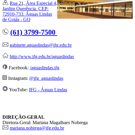
Rua 21, Área Especial 4,
Jardim Querência. CEP:
72910-733. Águas Lindas
de Goiás - GO
(61) 3799-7500
gabinete.aguaslindas@ifg.edu.br
http://www.ifg.edu.br/aguaslindas
Facebook:
/aguaslindas.ifg
Instagram:
@ifg_aguaslindas
YouTube:
IFG - Águas Lindas
DIREÇÃO-GERAL
Diretora-Geral: Mariana Magalhaes Nobrega
mariana.nobrega@ifg.edu.br