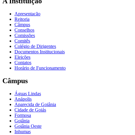
A Instituição
Apresentação
Reitoria
Câmpus
Conselhos
Comissões
Comitês
Colégio de Dirigentes
Documentos Institucionais
Eleições
Contatos
Horário de Funcionamento
Câmpus
Águas Lindas
Anápolis
Aparecida de Goiânia
Cidade de Goiás
Formosa
Goiânia
Goiânia Oeste
Inhumas