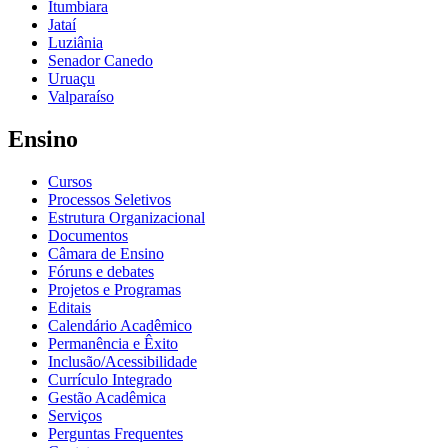
Itumbiara
Jataí
Luziânia
Senador Canedo
Uruaçu
Valparaíso
Ensino
Cursos
Processos Seletivos
Estrutura Organizacional
Documentos
Câmara de Ensino
Fóruns e debates
Projetos e Programas
Editais
Calendário Acadêmico
Permanência e Êxito
Inclusão/Acessibilidade
Currículo Integrado
Gestão Acadêmica
Serviços
Perguntas Frequentes