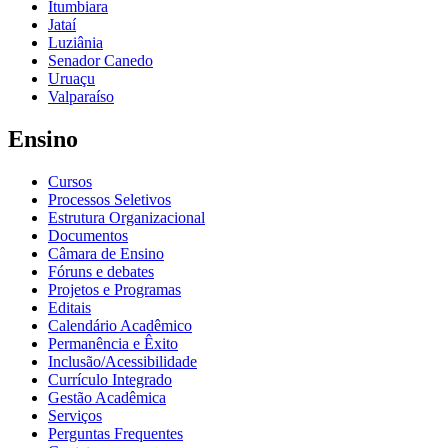
Itumbiara
Jataí
Luziânia
Senador Canedo
Uruaçu
Valparaíso
Ensino
Cursos
Processos Seletivos
Estrutura Organizacional
Documentos
Câmara de Ensino
Fóruns e debates
Projetos e Programas
Editais
Calendário Acadêmico
Permanência e Êxito
Inclusão/Acessibilidade
Currículo Integrado
Gestão Acadêmica
Serviços
Perguntas Frequentes