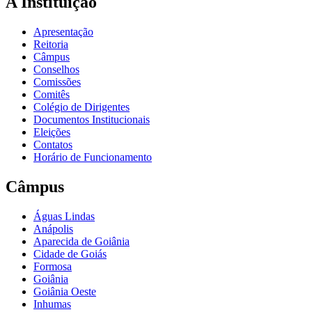
A Instituição
Apresentação
Reitoria
Câmpus
Conselhos
Comissões
Comitês
Colégio de Dirigentes
Documentos Institucionais
Eleições
Contatos
Horário de Funcionamento
Câmpus
Águas Lindas
Anápolis
Aparecida de Goiânia
Cidade de Goiás
Formosa
Goiânia
Goiânia Oeste
Inhumas