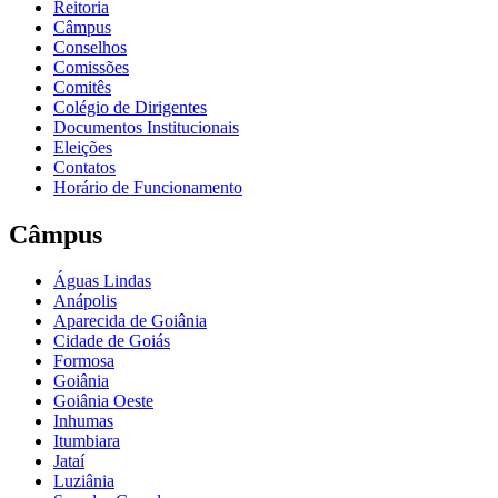
Reitoria
Câmpus
Conselhos
Comissões
Comitês
Colégio de Dirigentes
Documentos Institucionais
Eleições
Contatos
Horário de Funcionamento
Câmpus
Águas Lindas
Anápolis
Aparecida de Goiânia
Cidade de Goiás
Formosa
Goiânia
Goiânia Oeste
Inhumas
Itumbiara
Jataí
Luziânia