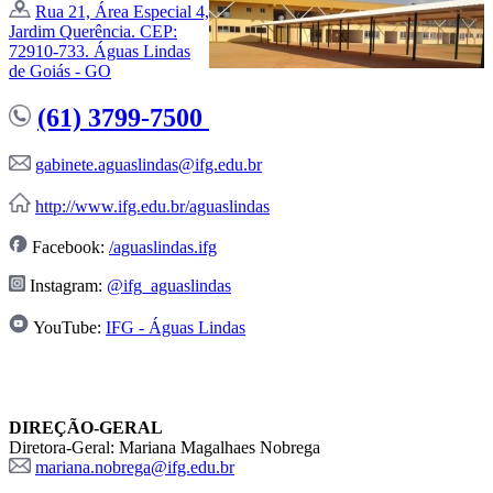
Rua 21, Área Especial 4,
Jardim Querência. CEP:
72910-733. Águas Lindas
de Goiás - GO
(61) 3799-7500
gabinete.aguaslindas@ifg.edu.br
http://www.ifg.edu.br/aguaslindas
Facebook:
/aguaslindas.ifg
Instagram:
@ifg_aguaslindas
YouTube:
IFG - Águas Lindas
DIREÇÃO-GERAL
Diretora-Geral: Mariana Magalhaes Nobrega
mariana.nobrega@ifg.edu.br