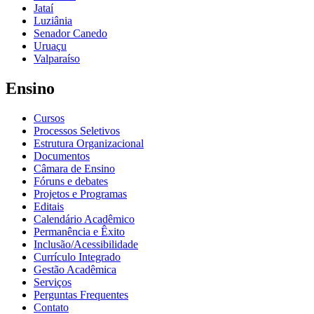
Jataí
Luziânia
Senador Canedo
Uruaçu
Valparaíso
Ensino
Cursos
Processos Seletivos
Estrutura Organizacional
Documentos
Câmara de Ensino
Fóruns e debates
Projetos e Programas
Editais
Calendário Acadêmico
Permanência e Êxito
Inclusão/Acessibilidade
Currículo Integrado
Gestão Acadêmica
Serviços
Perguntas Frequentes
Contato