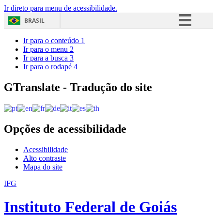
Ir direto para menu de acessibilidade.
BRASIL
Simplifique!
Ir para o conteúdo
1
Ir para o menu
2
Comunica BR
Ir para a busca
3
Ir para o rodapé
4
Participe
Acesso à informação
GTranslate - Tradução do site
Legislação
Canais
Opções de acessibilidade
Acessibilidade
Alto contraste
Mapa do site
IFG
Instituto Federal de Goiás