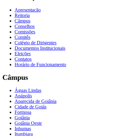
Apresentação
Reitoria
Câmpus
Conselhos
Comissões
Comitês
Colégio de Dirigentes
Documentos Institucionais
Eleições
Contatos
Horário de Funcionamento
Câmpus
Águas Lindas
Anápolis
Aparecida de Goiânia
Cidade de Goiás
Formosa
Goiânia
Goiânia Oeste
Inhumas
Itumbiara