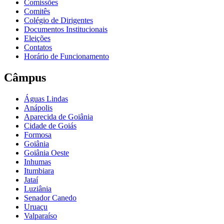
Comissões
Comitês
Colégio de Dirigentes
Documentos Institucionais
Eleições
Contatos
Horário de Funcionamento
Câmpus
Águas Lindas
Anápolis
Aparecida de Goiânia
Cidade de Goiás
Formosa
Goiânia
Goiânia Oeste
Inhumas
Itumbiara
Jataí
Luziânia
Senador Canedo
Uruaçu
Valparaíso