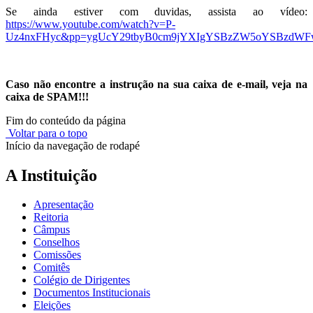
Se ainda estiver com duvidas, assista ao vídeo:
https://www.youtube.com/watch?v=P-
Uz4nxFHyc&pp=ygUcY29tbyB0cm9jYXIgYSBzZW5oYSBzdW
Caso não encontre a instrução na sua caixa de e-mail, veja na
caixa de SPAM!!!
Fim do conteúdo da página
Voltar para o topo
Início da navegação de rodapé
A Instituição
Apresentação
Reitoria
Câmpus
Conselhos
Comissões
Comitês
Colégio de Dirigentes
Documentos Institucionais
Eleições