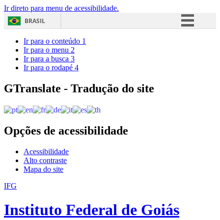
Ir direto para menu de acessibilidade.
BRASIL
Simplifique!
Ir para o conteúdo
1
Ir para o menu
2
Comunica BR
Ir para a busca
3
Ir para o rodapé
4
Participe
Acesso à informação
GTranslate - Tradução do site
Legislação
Canais
Opções de acessibilidade
Acessibilidade
Alto contraste
Mapa do site
IFG
Instituto Federal de Goiás