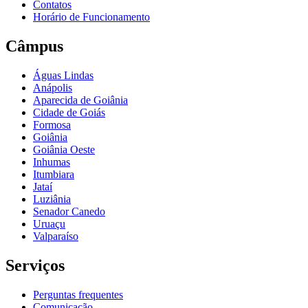
Contatos
Horário de Funcionamento
Câmpus
Águas Lindas
Anápolis
Aparecida de Goiânia
Cidade de Goiás
Formosa
Goiânia
Goiânia Oeste
Inhumas
Itumbiara
Jataí
Luziânia
Senador Canedo
Uruaçu
Valparaíso
Serviços
Perguntas frequentes
Comunicação