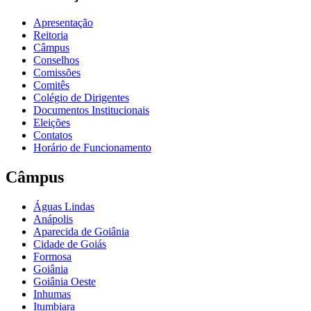
Apresentação
Reitoria
Câmpus
Conselhos
Comissões
Comitês
Colégio de Dirigentes
Documentos Institucionais
Eleições
Contatos
Horário de Funcionamento
Câmpus
Águas Lindas
Anápolis
Aparecida de Goiânia
Cidade de Goiás
Formosa
Goiânia
Goiânia Oeste
Inhumas
Itumbiara