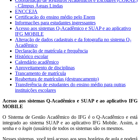
Coordenação de Registros Acadêmicos e Escolares (CORAE)
- Câmpus Águas Lindas
ENCCEJA
Certificação do ensino médio pelo Enem
Informações para estudantes ingressantes
Acesso aos sistemas Q-Acadêmico e SUAP e ao aplicativo
IFG MOBILE
Alteração de dados cadastrais e da fotografia no sistema Q-
Acadêmico
Declaração de matrícula e frequência
Histórico escolar
Calendário acadêmico
Aproveitamento de disciplinas
Trancamento de matrícula
Reabertura de matrículas (destrancamento)
Transferência de estudantes do ensino médio para outras
instituições escolares
Acesso aos sistemas Q-Acadêmico e SUAP e ao aplicativo IFG
MOBILE
O Sistema de Gestão Acadêmico do IFG é o Q-Acadêmico e está
integrado ao sistema SUAP e ao aplicativo IFG Mobile. Assim, a
senha e o
login
(usuário) de todos os sistemas são os mesmos.
Nesses sistemas, você terá acesso aos seus horários de aula e poderá