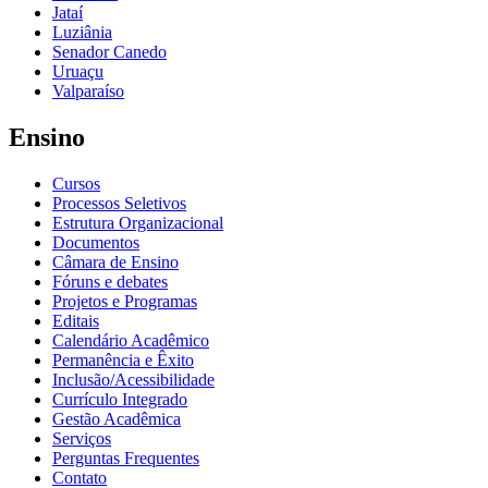
Jataí
Luziânia
Senador Canedo
Uruaçu
Valparaíso
Ensino
Cursos
Processos Seletivos
Estrutura Organizacional
Documentos
Câmara de Ensino
Fóruns e debates
Projetos e Programas
Editais
Calendário Acadêmico
Permanência e Êxito
Inclusão/Acessibilidade
Currículo Integrado
Gestão Acadêmica
Serviços
Perguntas Frequentes
Contato