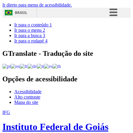
Ir direto para menu de acessibilidade.
BRASIL
Simplifique!
Ir para o conteúdo
1
Ir para o menu
2
Comunica BR
Ir para a busca
3
Ir para o rodapé
4
Participe
Acesso à informação
GTranslate - Tradução do site
Legislação
Canais
Opções de acessibilidade
Acessibilidade
Alto contraste
Mapa do site
IFG
Instituto Federal de Goiás