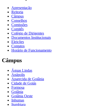
Apresentação
Reitoria
Câmpus
Conselhos
Comissões
Comitês
Colégio de Dirigentes
Documentos Institucionais
Eleições
Contatos
Horário de Funcionamento
Câmpus
Águas Lindas
Anápolis
Aparecida de Goiânia
Cidade de Goiás
Formosa
Goiânia
Goiânia Oeste
Inhumas
Itumbiara