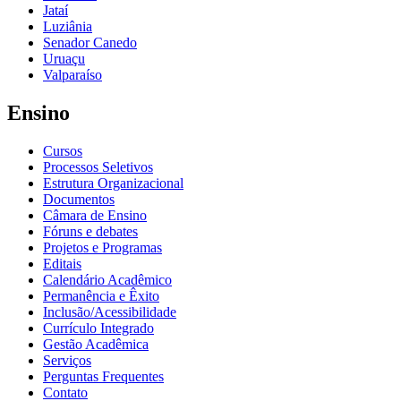
Jataí
Luziânia
Senador Canedo
Uruaçu
Valparaíso
Ensino
Cursos
Processos Seletivos
Estrutura Organizacional
Documentos
Câmara de Ensino
Fóruns e debates
Projetos e Programas
Editais
Calendário Acadêmico
Permanência e Êxito
Inclusão/Acessibilidade
Currículo Integrado
Gestão Acadêmica
Serviços
Perguntas Frequentes
Contato