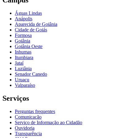
Águas Lindas
Anápolis
Aparecida de Goiânia
Cidade de Goiás
Formosa
Goiânia
Goiânia Oeste
Inhumas
Itumbiara
Jataí
Luziânia
Senador Canedo
Uruaçu
Valparaíso
Serviços
Perguntas frequentes
Comunicação
Serviço de Informação ao Cidadão
Ouvidoria
Transparência