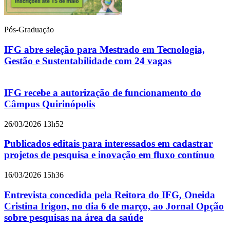
Pós-Graduação
IFG abre seleção para Mestrado em Tecnologia,
Gestão e Sustentabilidade com 24 vagas
IFG recebe a autorização de funcionamento do
Câmpus Quirinópolis
26/03/2026 13h52
Publicados editais para interessados em cadastrar
projetos de pesquisa e inovação em fluxo contínuo
16/03/2026 15h36
Entrevista concedida pela Reitora do IFG, Oneida
Cristina Irigon, no dia 6 de março, ao Jornal Opção
sobre pesquisas na área da saúde