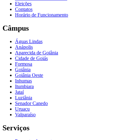
Eleições
Contatos
Horário de Funcionamento
Câmpus
Águas Lindas
Anápolis
Aparecida de Goiânia
Cidade de Goiás
Formosa
Goiânia
Goiânia Oeste
Inhumas
Itumbiara
Jataí
Luziânia
Senador Canedo
Uruaçu
Valparaíso
Serviços