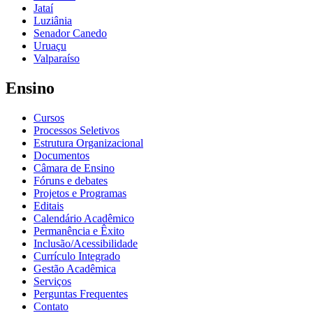
Jataí
Luziânia
Senador Canedo
Uruaçu
Valparaíso
Ensino
Cursos
Processos Seletivos
Estrutura Organizacional
Documentos
Câmara de Ensino
Fóruns e debates
Projetos e Programas
Editais
Calendário Acadêmico
Permanência e Êxito
Inclusão/Acessibilidade
Currículo Integrado
Gestão Acadêmica
Serviços
Perguntas Frequentes
Contato