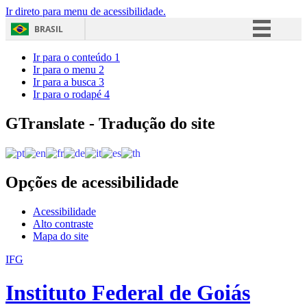
Ir direto para menu de acessibilidade.
BRASIL
Simplifique!
Ir para o conteúdo
1
Ir para o menu
2
Comunica BR
Ir para a busca
3
Ir para o rodapé
4
Participe
Acesso à informação
GTranslate - Tradução do site
Legislação
Canais
Opções de acessibilidade
Acessibilidade
Alto contraste
Mapa do site
IFG
Instituto Federal de Goiás