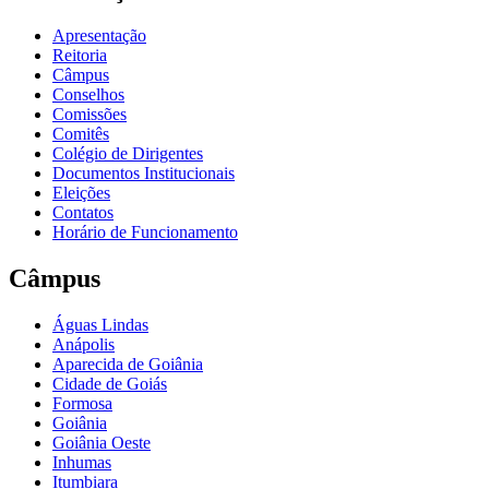
Apresentação
Reitoria
Câmpus
Conselhos
Comissões
Comitês
Colégio de Dirigentes
Documentos Institucionais
Eleições
Contatos
Horário de Funcionamento
Câmpus
Águas Lindas
Anápolis
Aparecida de Goiânia
Cidade de Goiás
Formosa
Goiânia
Goiânia Oeste
Inhumas
Itumbiara