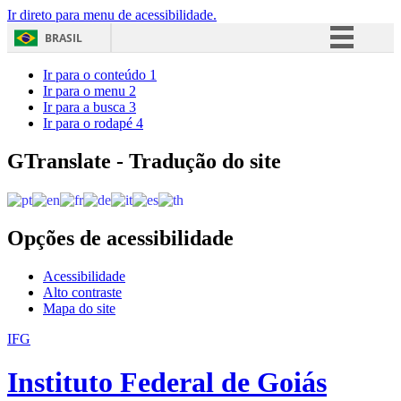
Ir direto para menu de acessibilidade.
BRASIL
Simplifique!
Ir para o conteúdo
1
Ir para o menu
2
Comunica BR
Ir para a busca
3
Ir para o rodapé
4
Participe
Acesso à informação
GTranslate - Tradução do site
Legislação
Canais
Opções de acessibilidade
Acessibilidade
Alto contraste
Mapa do site
IFG
Instituto Federal de Goiás