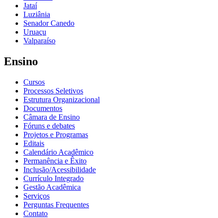
Jataí
Luziânia
Senador Canedo
Uruaçu
Valparaíso
Ensino
Cursos
Processos Seletivos
Estrutura Organizacional
Documentos
Câmara de Ensino
Fóruns e debates
Projetos e Programas
Editais
Calendário Acadêmico
Permanência e Êxito
Inclusão/Acessibilidade
Currículo Integrado
Gestão Acadêmica
Serviços
Perguntas Frequentes
Contato