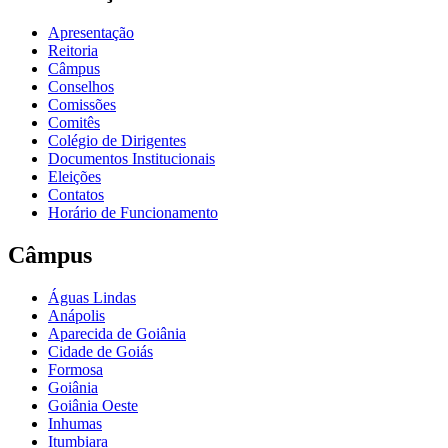
Apresentação
Reitoria
Câmpus
Conselhos
Comissões
Comitês
Colégio de Dirigentes
Documentos Institucionais
Eleições
Contatos
Horário de Funcionamento
Câmpus
Águas Lindas
Anápolis
Aparecida de Goiânia
Cidade de Goiás
Formosa
Goiânia
Goiânia Oeste
Inhumas
Itumbiara