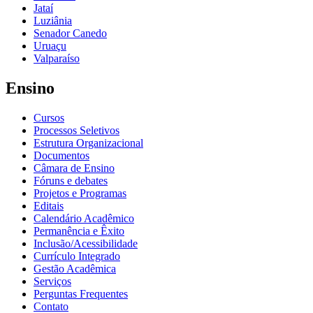
Jataí
Luziânia
Senador Canedo
Uruaçu
Valparaíso
Ensino
Cursos
Processos Seletivos
Estrutura Organizacional
Documentos
Câmara de Ensino
Fóruns e debates
Projetos e Programas
Editais
Calendário Acadêmico
Permanência e Êxito
Inclusão/Acessibilidade
Currículo Integrado
Gestão Acadêmica
Serviços
Perguntas Frequentes
Contato