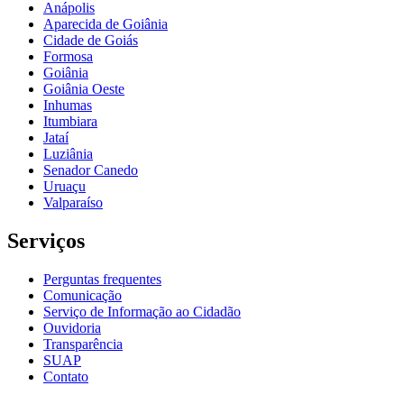
Anápolis
Aparecida de Goiânia
Cidade de Goiás
Formosa
Goiânia
Goiânia Oeste
Inhumas
Itumbiara
Jataí
Luziânia
Senador Canedo
Uruaçu
Valparaíso
Serviços
Perguntas frequentes
Comunicação
Serviço de Informação ao Cidadão
Ouvidoria
Transparência
SUAP
Contato