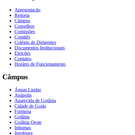
Apresentação
Reitoria
Câmpus
Conselhos
Comissões
Comitês
Colégio de Dirigentes
Documentos Institucionais
Eleições
Contatos
Horário de Funcionamento
Câmpus
Águas Lindas
Anápolis
Aparecida de Goiânia
Cidade de Goiás
Formosa
Goiânia
Goiânia Oeste
Inhumas
Itumbiara