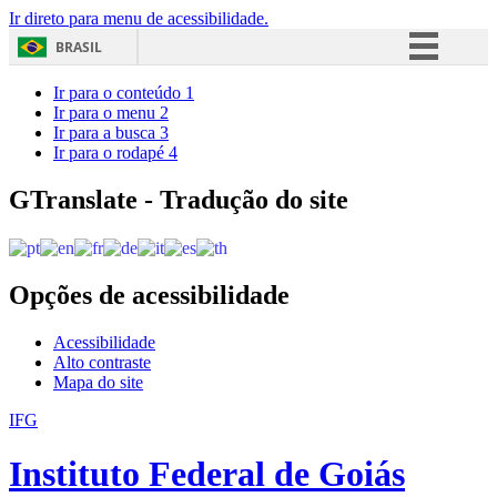
Ir direto para menu de acessibilidade.
BRASIL
Simplifique!
Ir para o conteúdo
1
Ir para o menu
2
Comunica BR
Ir para a busca
3
Ir para o rodapé
4
Participe
Acesso à informação
GTranslate - Tradução do site
Legislação
Canais
Opções de acessibilidade
Acessibilidade
Alto contraste
Mapa do site
IFG
Instituto Federal de Goiás