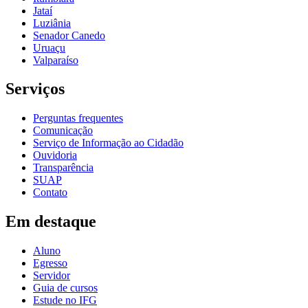
Jataí
Luziânia
Senador Canedo
Uruaçu
Valparaíso
Serviços
Perguntas frequentes
Comunicação
Serviço de Informação ao Cidadão
Ouvidoria
Transparência
SUAP
Contato
Em destaque
Aluno
Egresso
Servidor
Guia de cursos
Estude no IFG