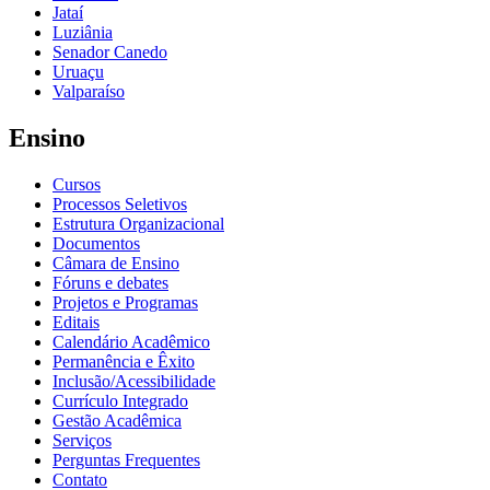
Jataí
Luziânia
Senador Canedo
Uruaçu
Valparaíso
Ensino
Cursos
Processos Seletivos
Estrutura Organizacional
Documentos
Câmara de Ensino
Fóruns e debates
Projetos e Programas
Editais
Calendário Acadêmico
Permanência e Êxito
Inclusão/Acessibilidade
Currículo Integrado
Gestão Acadêmica
Serviços
Perguntas Frequentes
Contato