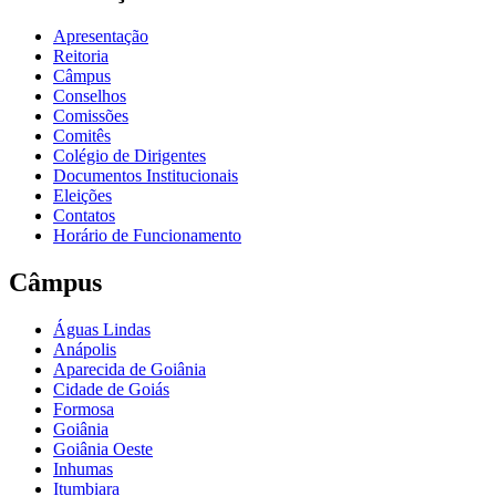
Apresentação
Reitoria
Câmpus
Conselhos
Comissões
Comitês
Colégio de Dirigentes
Documentos Institucionais
Eleições
Contatos
Horário de Funcionamento
Câmpus
Águas Lindas
Anápolis
Aparecida de Goiânia
Cidade de Goiás
Formosa
Goiânia
Goiânia Oeste
Inhumas
Itumbiara