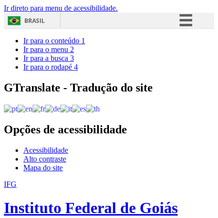
Ir direto para menu de acessibilidade.
BRASIL
Simplifique!
Ir para o conteúdo
1
Ir para o menu
2
Comunica BR
Ir para a busca
3
Ir para o rodapé
4
Participe
Acesso à informação
GTranslate - Tradução do site
Legislação
Canais
Opções de acessibilidade
Acessibilidade
Alto contraste
Mapa do site
IFG
Instituto Federal de Goiás