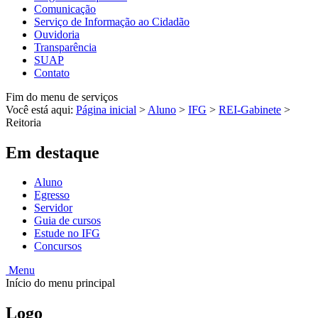
Comunicação
Serviço de Informação ao Cidadão
Ouvidoria
Transparência
SUAP
Contato
Fim do menu de serviços
Você está aqui:
Página inicial
>
Aluno
>
IFG
>
REI-Gabinete
>
Reitoria
Em destaque
Aluno
Egresso
Servidor
Guia de cursos
Estude no IFG
Concursos
Menu
Início do menu principal
Logo