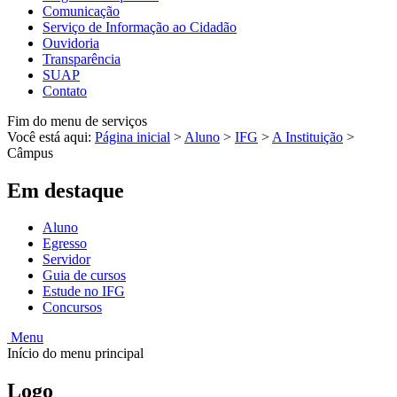
Comunicação
Serviço de Informação ao Cidadão
Ouvidoria
Transparência
SUAP
Contato
Fim do menu de serviços
Você está aqui:
Página inicial
>
Aluno
>
IFG
>
A Instituição
>
Câmpus
Em destaque
Aluno
Egresso
Servidor
Guia de cursos
Estude no IFG
Concursos
Menu
Início do menu principal
Logo