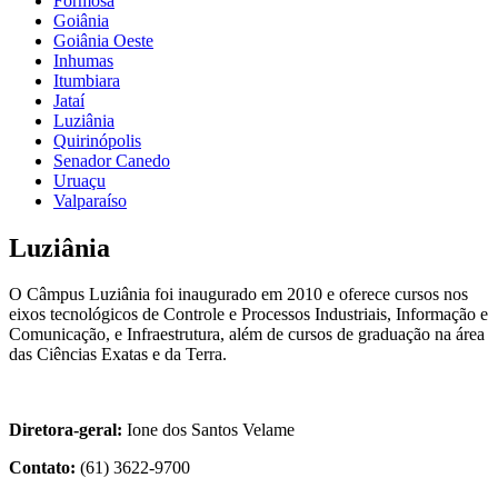
Formosa
Goiânia
Goiânia Oeste
Inhumas
Itumbiara
Jataí
Luziânia
Quirinópolis
Senador Canedo
Uruaçu
Valparaíso
Luziânia
O Câmpus Luziânia foi inaugurado em 2010 e oferece cursos nos
eixos tecnológicos de Controle e Processos Industriais, Informação e
Comunicação, e Infraestrutura, além de cursos de graduação na área
das Ciências Exatas e da Terra.
Diretora-geral:
Ione dos Santos Velame
Contato:
(61) 3622-9700