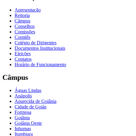
Apresentação
Reitoria
Câmpus
Conselhos
Comissões
Comitês
Colégio de Dirigentes
Documentos Institucionais
Eleições
Contatos
Horário de Funcionamento
Câmpus
Águas Lindas
Anápolis
Aparecida de Goiânia
Cidade de Goiás
Formosa
Goiânia
Goiânia Oeste
Inhumas
Itumbiara