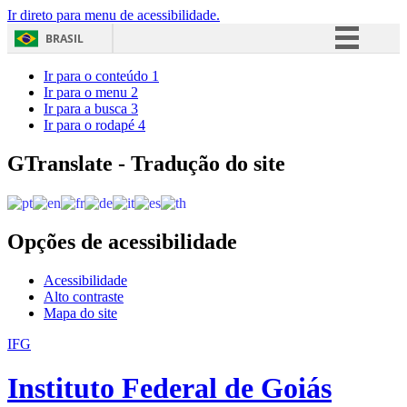
Ir direto para menu de acessibilidade.
BRASIL
Simplifique!
Ir para o conteúdo
1
Ir para o menu
2
Comunica BR
Ir para a busca
3
Ir para o rodapé
4
Participe
Acesso à informação
GTranslate - Tradução do site
Legislação
Canais
Opções de acessibilidade
Acessibilidade
Alto contraste
Mapa do site
IFG
Instituto Federal de Goiás