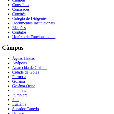
Câmpus
Conselhos
Comissões
Comitês
Colégio de Dirigentes
Documentos Institucionais
Eleições
Contatos
Horário de Funcionamento
Câmpus
Águas Lindas
Anápolis
Aparecida de Goiânia
Cidade de Goiás
Formosa
Goiânia
Goiânia Oeste
Inhumas
Itumbiara
Jataí
Luziânia
Senador Canedo
Uruaçu