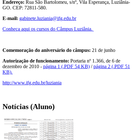
Endereço:
Rua São Bartolomeu, s/nº, Vila Esperança, Luziânia-
GO. CEP: 72811-580.
E-mail:
gabinete.luziania@ifg.edu.br
Conheça aqui os cursos do Câmpus Luziânia.
Comemoração do aniversário do câmpus:
21 de junho
Autorização de funcionamento:
Portaria nº 1.366, de 6 de
dezembro de 2010 -
página 1 (.PDF 54 KB)
/
página 2 (.PDF 51
KB).
http://www.ifg.edu.br/luziania
Notícias (Aluno)