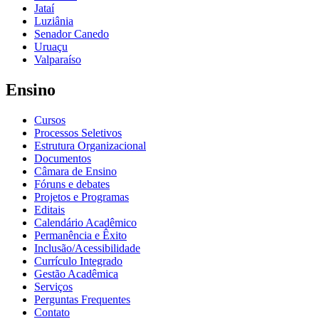
Jataí
Luziânia
Senador Canedo
Uruaçu
Valparaíso
Ensino
Cursos
Processos Seletivos
Estrutura Organizacional
Documentos
Câmara de Ensino
Fóruns e debates
Projetos e Programas
Editais
Calendário Acadêmico
Permanência e Êxito
Inclusão/Acessibilidade
Currículo Integrado
Gestão Acadêmica
Serviços
Perguntas Frequentes
Contato