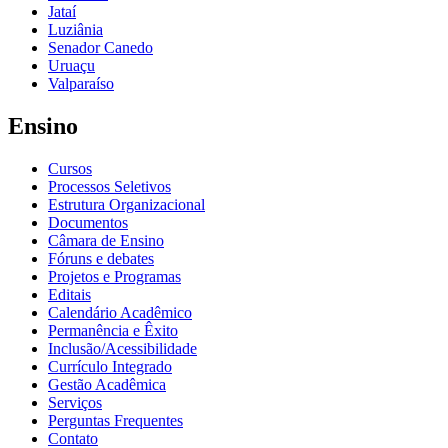
Jataí
Luziânia
Senador Canedo
Uruaçu
Valparaíso
Ensino
Cursos
Processos Seletivos
Estrutura Organizacional
Documentos
Câmara de Ensino
Fóruns e debates
Projetos e Programas
Editais
Calendário Acadêmico
Permanência e Êxito
Inclusão/Acessibilidade
Currículo Integrado
Gestão Acadêmica
Serviços
Perguntas Frequentes
Contato