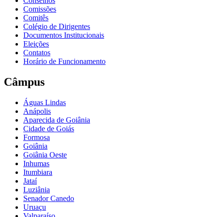
Conselhos
Comissões
Comitês
Colégio de Dirigentes
Documentos Institucionais
Eleições
Contatos
Horário de Funcionamento
Câmpus
Águas Lindas
Anápolis
Aparecida de Goiânia
Cidade de Goiás
Formosa
Goiânia
Goiânia Oeste
Inhumas
Itumbiara
Jataí
Luziânia
Senador Canedo
Uruaçu
Valparaíso