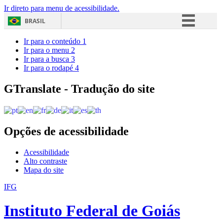
Ir direto para menu de acessibilidade.
BRASIL
Simplifique!
Ir para o conteúdo
1
Ir para o menu
2
Comunica BR
Ir para a busca
3
Ir para o rodapé
4
Participe
Acesso à informação
GTranslate - Tradução do site
Legislação
Canais
Opções de acessibilidade
Acessibilidade
Alto contraste
Mapa do site
IFG
Instituto Federal de Goiás