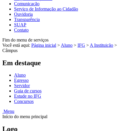
Comunicação
Serviço de Informação ao Cidadão
Ouvidoria
Transparência
SUAP
Contato
Fim do menu de serviços
Você está aqui:
Página inicial
>
Aluno
>
IFG
>
A Instituição
>
Câmpus
Em destaque
Aluno
Egresso
Servidor
Guia de cursos
Estude no IFG
Concursos
Menu
Início do menu principal
Logo