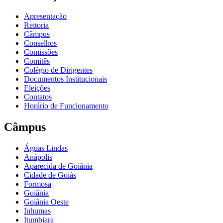
Apresentação
Reitoria
Câmpus
Conselhos
Comissões
Comitês
Colégio de Dirigentes
Documentos Institucionais
Eleições
Contatos
Horário de Funcionamento
Câmpus
Águas Lindas
Anápolis
Aparecida de Goiânia
Cidade de Goiás
Formosa
Goiânia
Goiânia Oeste
Inhumas
Itumbiara