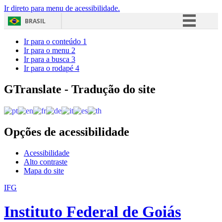
Ir direto para menu de acessibilidade.
BRASIL
Simplifique!
Ir para o conteúdo
1
Ir para o menu
2
Comunica BR
Ir para a busca
3
Ir para o rodapé
4
Participe
Acesso à informação
GTranslate - Tradução do site
Legislação
Canais
Opções de acessibilidade
Acessibilidade
Alto contraste
Mapa do site
IFG
Instituto Federal de Goiás