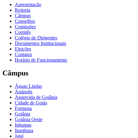
Apresentação
Reitoria
Câmpus
Conselhos
Comissões
Comitês
Colégio de Dirigentes
Documentos Institucionais
Eleições
Contatos
Horário de Funcionamento
Câmpus
Águas Lindas
Anápolis
Aparecida de Goiânia
Cidade de Goiás
Formosa
Goiânia
Goiânia Oeste
Inhumas
Itumbiara
Jataí