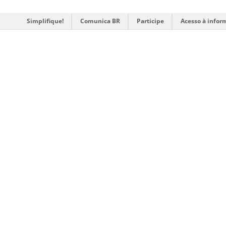
Simplifique!
Comunica BR
Participe
Acesso à infor