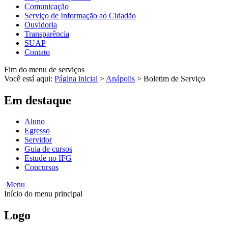
Comunicação
Serviço de Informação ao Cidadão
Ouvidoria
Transparência
SUAP
Contato
Fim do menu de serviços
Você está aqui:
Página inicial
>
Anápolis
>
Boletim de Serviço
Em destaque
Aluno
Egresso
Servidor
Guia de cursos
Estude no IFG
Concursos
Menu
Início do menu principal
Logo