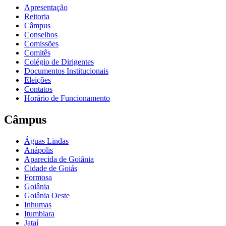
Apresentação
Reitoria
Câmpus
Conselhos
Comissões
Comitês
Colégio de Dirigentes
Documentos Institucionais
Eleições
Contatos
Horário de Funcionamento
Câmpus
Águas Lindas
Anápolis
Aparecida de Goiânia
Cidade de Goiás
Formosa
Goiânia
Goiânia Oeste
Inhumas
Itumbiara
Jataí