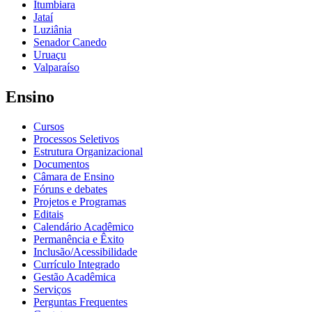
Itumbiara
Jataí
Luziânia
Senador Canedo
Uruaçu
Valparaíso
Ensino
Cursos
Processos Seletivos
Estrutura Organizacional
Documentos
Câmara de Ensino
Fóruns e debates
Projetos e Programas
Editais
Calendário Acadêmico
Permanência e Êxito
Inclusão/Acessibilidade
Currículo Integrado
Gestão Acadêmica
Serviços
Perguntas Frequentes