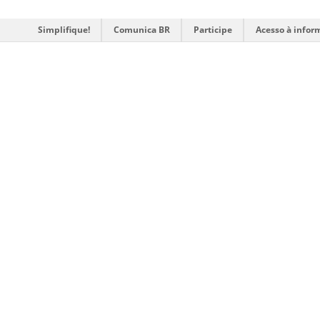
Simplifique!
Comunica BR
Participe
Acesso à infor