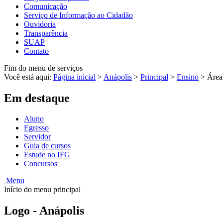
Comunicação
Serviço de Informação ao Cidadão
Ouvidoria
Transparência
SUAP
Contato
Fim do menu de serviços
Você está aqui:
Página inicial
>
Anápolis
>
Principal
>
Ensino
>
Área
Em destaque
Aluno
Egresso
Servidor
Guia de cursos
Estude no IFG
Concursos
Menu
Início do menu principal
Logo - Anápolis