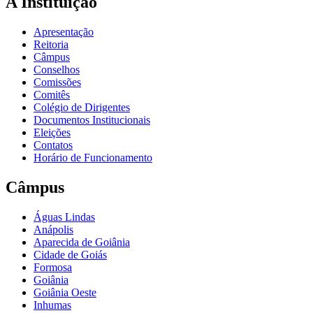
A Instituição
Apresentação
Reitoria
Câmpus
Conselhos
Comissões
Comitês
Colégio de Dirigentes
Documentos Institucionais
Eleições
Contatos
Horário de Funcionamento
Câmpus
Águas Lindas
Anápolis
Aparecida de Goiânia
Cidade de Goiás
Formosa
Goiânia
Goiânia Oeste
Inhumas