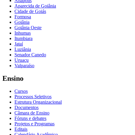
Anápolis
Aparecida de Goiânia
Cidade de Goiás
Formosa
Goiânia
Goiânia Oeste
Inhumas
Itumbiara
Jataí
Luziânia
Senador Canedo
Uruaçu
Valparaíso
Ensino
Cursos
Processos Seletivos
Estrutura Organizacional
Documentos
Câmara de Ensino
Fóruns e debates
Projetos e Programas
Editais
Calendário Acadêmico