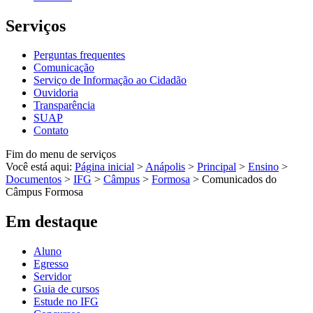
Serviços
Perguntas frequentes
Comunicação
Serviço de Informação ao Cidadão
Ouvidoria
Transparência
SUAP
Contato
Fim do menu de serviços
Você está aqui:
Página inicial
>
Anápolis
>
Principal
>
Ensino
>
Documentos
>
IFG
>
Câmpus
>
Formosa
>
Comunicados do
Câmpus Formosa
Em destaque
Aluno
Egresso
Servidor
Guia de cursos
Estude no IFG