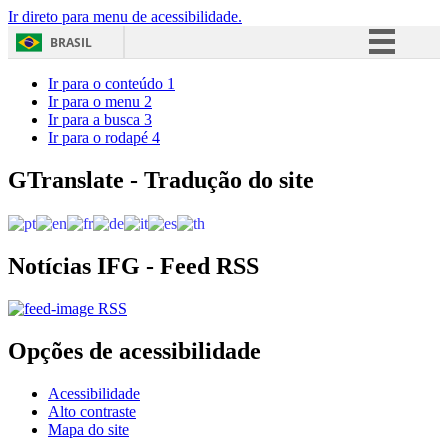
Ir direto para menu de acessibilidade.
BRASIL
Simplifique!
Ir para o conteúdo
1
Ir para o menu
2
Comunica BR
Ir para a busca
3
Ir para o rodapé
4
Participe
Acesso à informação
GTranslate - Tradução do site
Legislação
Canais
Notícias IFG - Feed RSS
RSS
Opções de acessibilidade
Acessibilidade
Alto contraste
Mapa do site