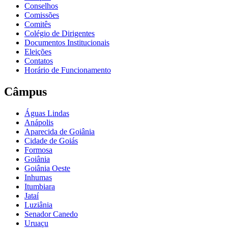
Conselhos
Comissões
Comitês
Colégio de Dirigentes
Documentos Institucionais
Eleições
Contatos
Horário de Funcionamento
Câmpus
Águas Lindas
Anápolis
Aparecida de Goiânia
Cidade de Goiás
Formosa
Goiânia
Goiânia Oeste
Inhumas
Itumbiara
Jataí
Luziânia
Senador Canedo
Uruaçu