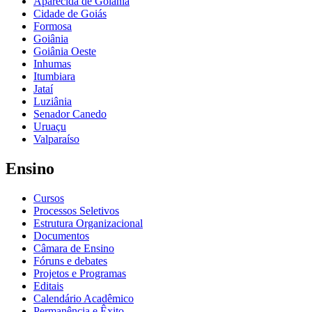
Aparecida de Goiânia
Cidade de Goiás
Formosa
Goiânia
Goiânia Oeste
Inhumas
Itumbiara
Jataí
Luziânia
Senador Canedo
Uruaçu
Valparaíso
Ensino
Cursos
Processos Seletivos
Estrutura Organizacional
Documentos
Câmara de Ensino
Fóruns e debates
Projetos e Programas
Editais
Calendário Acadêmico
Permanência e Êxito