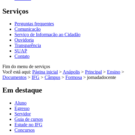
Serviços
Perguntas frequentes
Comunicação
Serviço de Informação ao Cidadão
Ouvidoria
Transparência
SUAP
Contato
Fim do menu de serviços
Você está aqui:
Página inicial
>
Anápolis
>
Principal
>
Ensino
>
Documentos
>
IFG
>
Câmpus
>
Formosa
>
jornadadocente
Em destaque
Aluno
Egresso
Servidor
Guia de cursos
Estude no IFG
Concursos