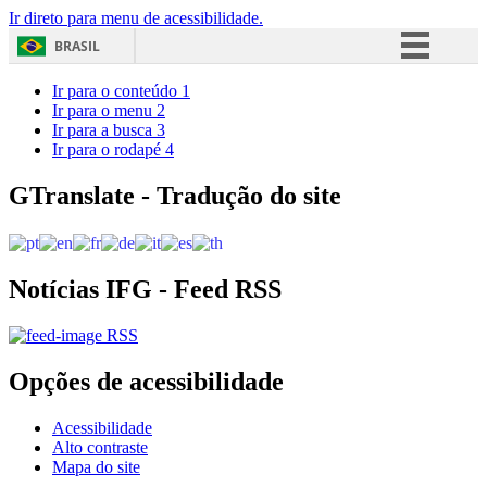
Ir direto para menu de acessibilidade.
BRASIL
Simplifique!
Ir para o conteúdo
1
Ir para o menu
2
Comunica BR
Ir para a busca
3
Ir para o rodapé
4
Participe
Acesso à informação
GTranslate - Tradução do site
Legislação
Canais
Notícias IFG - Feed RSS
RSS
Opções de acessibilidade
Acessibilidade
Alto contraste
Mapa do site