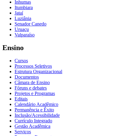
Inhumas
Itumbiara
Jataí
Luziânia
Senador Canedo
Uruaçu
Valparaíso
Ensino
Cursos
Processos Seletivos
Estrutura Organizacional
Documentos
Câmara de Ensino
Fóruns e debates
Projetos e Programas
Editais
Calendário Acadêmico
Permanência e Êxito
Inclusão/Acessibilidade
Currículo Integrado
Gestão Acadêmica
Serviços