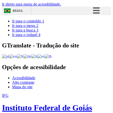
Ir direto para menu de acessibilidade.
BRASIL
Simplifique!
Ir para o conteúdo
1
Ir para o menu
2
Comunica BR
Ir para a busca
3
Ir para o rodapé
4
Participe
Acesso à informação
GTranslate - Tradução do site
Legislação
Canais
Opções de acessibilidade
Acessibilidade
Alto contraste
Mapa do site
IFG
Instituto Federal de Goiás