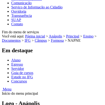
Comunicação
Serviço de Informação ao Cidadão
Ouvidoria
Transparência
SUAP
Contato
Fim do menu de serviços
Você está aqui:
Página inicial
>
Anápolis
>
Principal
>
Ensino
>
Documentos
>
IFG
>
Câmpus
>
Formosa
>
NAPNE
Em destaque
Aluno
Egresso
Servidor
Guia de cursos
Estude no IFG
Concursos
Menu
Início do menu principal
Logo - Anápolis