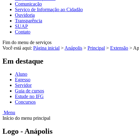
Comunicação
Serviço de Informação ao Cidadão
Ouvidoria
Transparência
SUAP
Contato
Fim do menu de serviços
Você está aqui:
Página inicial
>
Anápolis
>
Principal
>
Extensão
>
Ap
Em destaque
Aluno
Egresso
Servidor
Guia de cursos
Estude no IFG
Concursos
Menu
Início do menu principal
Logo - Anápolis