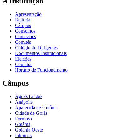
A Instituição
Apresentação
Reitoria
Câmpus
Conselhos
Comissões
Comitês
Colégio de Dirigentes
Documentos Institucionais
Eleições
Contatos
Horário de Funcionamento
Câmpus
Águas Lindas
Anápolis
Aparecida de Goiânia
Cidade de Goiás
Formosa
Goiânia
Goiânia Oeste
Inhumas