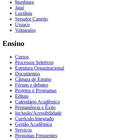
Itumbiara
Jataí
Luziânia
Senador Canedo
Uruaçu
Valparaíso
Ensino
Cursos
Processos Seletivos
Estrutura Organizacional
Documentos
Câmara de Ensino
Fóruns e debates
Projetos e Programas
Editais
Calendário Acadêmico
Permanência e Êxito
Inclusão/Acessibilidade
Currículo Integrado
Gestão Acadêmica
Serviços
Perguntas Frequentes