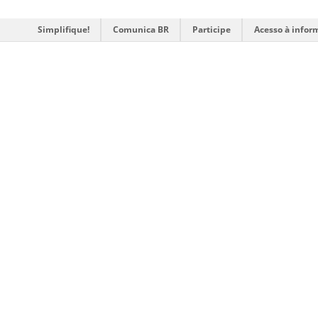
Simplifique!
Comunica BR
Participe
Acesso à infor