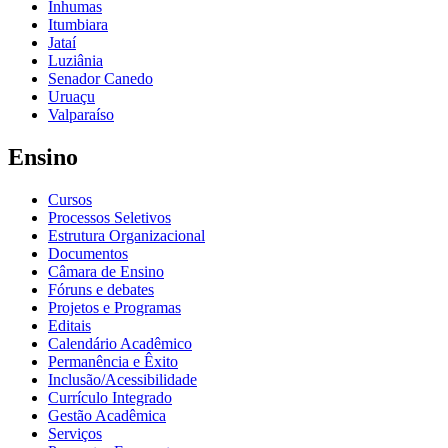
Inhumas
Itumbiara
Jataí
Luziânia
Senador Canedo
Uruaçu
Valparaíso
Ensino
Cursos
Processos Seletivos
Estrutura Organizacional
Documentos
Câmara de Ensino
Fóruns e debates
Projetos e Programas
Editais
Calendário Acadêmico
Permanência e Êxito
Inclusão/Acessibilidade
Currículo Integrado
Gestão Acadêmica
Serviços