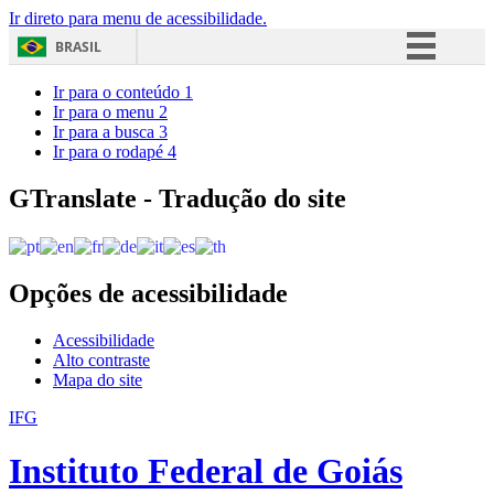
Ir direto para menu de acessibilidade.
BRASIL
Simplifique!
Ir para o conteúdo
1
Ir para o menu
2
Comunica BR
Ir para a busca
3
Ir para o rodapé
4
Participe
Acesso à informação
GTranslate - Tradução do site
Legislação
Canais
Opções de acessibilidade
Acessibilidade
Alto contraste
Mapa do site
IFG
Instituto Federal de Goiás