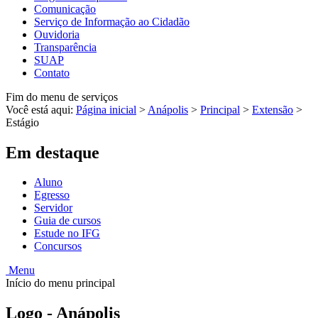
Comunicação
Serviço de Informação ao Cidadão
Ouvidoria
Transparência
SUAP
Contato
Fim do menu de serviços
Você está aqui:
Página inicial
>
Anápolis
>
Principal
>
Extensão
>
Estágio
Em destaque
Aluno
Egresso
Servidor
Guia de cursos
Estude no IFG
Concursos
Menu
Início do menu principal
Logo - Anápolis